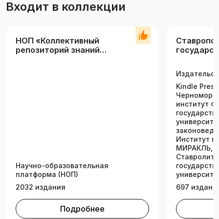
Входит в коллекции
НОП «Коллективный
Ставропо
репозиторий знаний
государст
аграрных вузов»
универси
Издательск
Kindle Press
Черноморс
институт Ф
государств
университе
законоведе
Институт м
МИРАКЛЬ, П
Ставролит,
Научно-образовательная
государств
платформа (НОП)
университе
2032 издания
697 издани
Подробнее