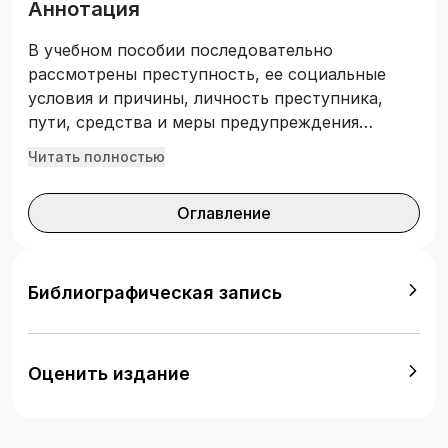
Аннотация
В учебном пособии последовательно
рассмотрены преступность, ее социальные
условия и причины, личность преступника,
пути, средства и меры предупреждения
преступности. Подготовлено с учетом
Читать полностью
требований Федерального государственного
образовательного стандарта высшего
Оглавление
образования. Предназначено для студентов,
обучающихся по укрупненной группе
направлений подготовки и специальностей
«Юриспруденция» и изучающих дисциплину
Библиографическая запись
«Криминология». Также будет полезно для
преподавателей и практических работников
правоохранительных органов.
Оценить издание