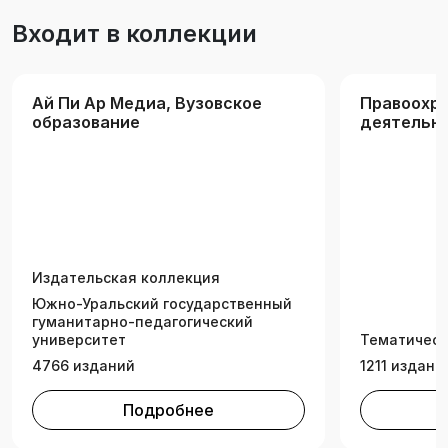
Входит в коллекции
Ай Пи Ар Медиа, Вузовское
Правоохр
образование
деятельно
экспертиз
Издательская коллекция
Южно-Уральский государственный
гуманитарно-педагогический
университет
Тематическ
4766 изданий
1211 издани
Подробнее