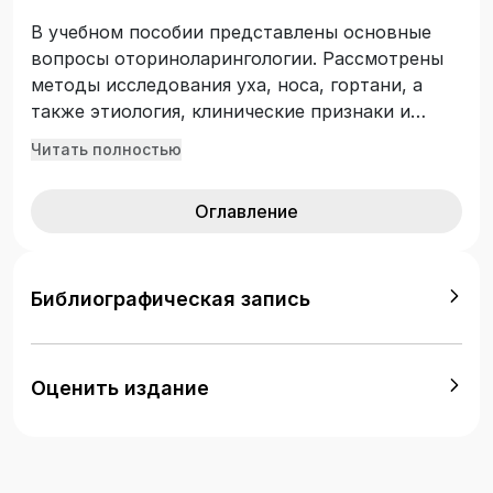
В учебном пособии представлены основные
вопросы оториноларингологии. Рассмотрены
методы исследования уха, носа, гортани, а
также этиология, клинические признаки и
способы лечения лор-заболеваний. Даны
Читать полностью
клинические задачи с иллюстрациями, которые
помогают студентам усовершенствовать
Оглавление
диагностические навыки и легче усвоить
пройденный материал. Предназначено для
изучения дисциплины «Осуществление
лечебно-диагностической деятельности» по
Библиографическая запись
специальности среднего профессионального
образования «Лечебное дело».
Оценить издание