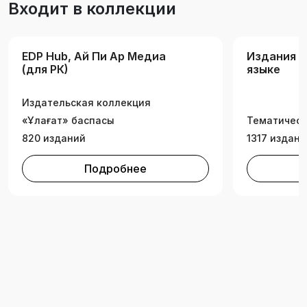
Входит в коллекции
процестерді автоматтандырумен тікелей
байланысты емес бағыттарды қоса алғанда,
техникалық мамандықтардың студенттеріне
EDP Hub, Ай Пи Ар Медиа
Издания н
арналған. «Автоматты басқару теориясының
(для РК)
языке
негіздері» пәнін оқығанда пайдалы болады.
Издательская коллекция
«Ұлағат» баспасы
Тематическ
820 изданий
1317 издани
Подробнее