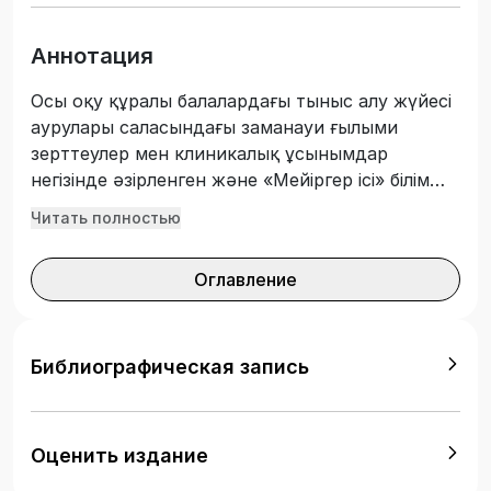
Аннотация
Осы оқу құралы балалардағы тыныс алу жүйесі
аурулары саласындағы заманауи ғылыми
зерттеулер мен клиникалық ұсынымдар
негізінде әзірленген және «Мейіргер ісі» білім
беру бағдарламасының бакалавриат білім
Читать полностью
алушыларына арналған қосымша оқу әдебиеті
ретінде ұсынылады. Оқу құралында балалар
Оглавление
жасындағы тыныс алу жүйесінің ең жиі
кездесетін ауруларының этиологиясы,
клиникалық көріністері, диагностикасы және
емдеудің негізгі қағидалары жөніндегі негізгі
Библиографическая запись
мәліметтер баяндалған. Баланың жағдайын
бағалауда, мейіргерлік күтімді ұйымдастыруда,
асқынулардың алдын алуда және ата-аналарды
Оценить издание
оқытуда медициналық мейіргердің рөліне