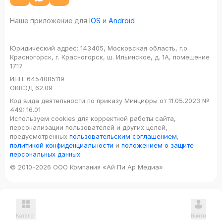
Наше приложение для
IOS
и
Android
Юридический адрес:
143405, Московская область, г.о.
Красногорск, г. Красногорск, ш. Ильинское, д. 1А, помещение
17.17
ИНН:
6454085119
ОКВЭД
62.09
Код вида деятельности по приказу Минцифры от 11.05.2023 №
449: 16.01
Используем cookies для корректной работы сайта,
персонализации пользователей и других целей,
предусмотренных
пользовательским соглашением
,
политикой конфиденциальности
и
положением о защите
персональных данных
.
© 2010-2026 ООО Компания «Ай Пи Ар Медиа»
Каталог
Войти