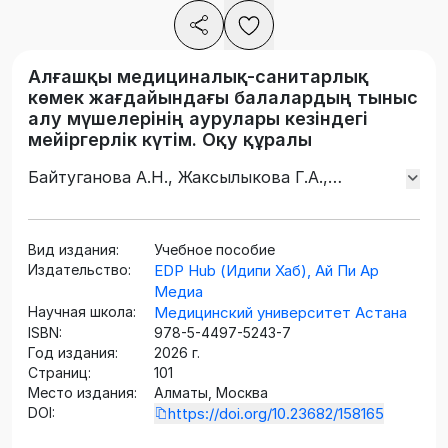
Алғашқы медициналық-санитарлық
көмек жағдайындағы балалардың тыныс
алу мүшелерінің аурулары кезіндегі
мейіргерлік күтім. Оқу құралы
Байтуганова А.Н., Жаксылыкова Г.А.,
Құтыбаева Б.С., Салтабаева У.Ш.
Вид издания:
Учебное пособие
Издательство:
EDP Hub (Идипи Хаб), Ай Пи Ар
Медиа
Научная школа:
Медицинский университет Астана
ISBN:
978-5-4497-5243-7
Год издания:
2026 г.
Страниц:
101
Место издания:
Алматы, Москва
DOI:
https://doi.org/10.23682/158165