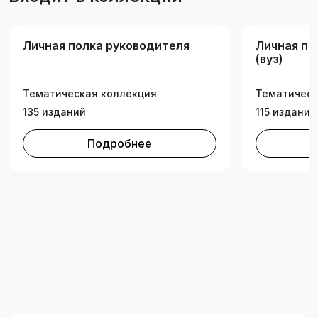
постановлением Правительства Российской
Федерации от 27 апреля 2024 г. № 555.
Личная полка руководителя
Личная по
(вуз)
Тематическая коллекция
Тематическ
135 изданий
115 изданий
Подробнее