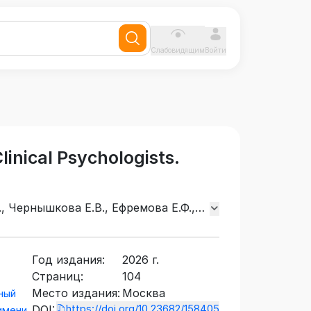
Слабовидящим
Войти
linical Psychologists.
, Чернышкова Е.В., Ефремова Е.Ф.,
Год издания:
2026 г.
Страниц:
104
Место издания:
Москва
ный
https://doi.org/10.23682/158405
DOI:
имени