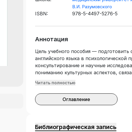
В.И. Разумовского
ISBN:
978-5-4497-5276-5
Аннотация
Цель учебного пособия — подготовить 
английского языка в психологической п
консультирование и научные исследова
пониманию культурных аспектов, связа
Издание состоит из аутентичных текст
Читать полностью
тестовых заданий, что способствует 
умений и навыков чтения, перевода, р
Оглавление
специальных текстов письменного и ус
иноязычной профессиональной компете
в соответствии с учебным планом и пр
предназначено для студентов 1–2 курс
Библиографическая запись
«Клиническая психология», продолжающ