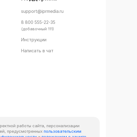
support@iprmedia.ru
8 800 555-22-35
(добавочный 111)
Инструкции
Написать в чат
рректной работы сайта, персонализации
лей, предусмотренных
пользовательским
онфиденциальности
и
положением о защите