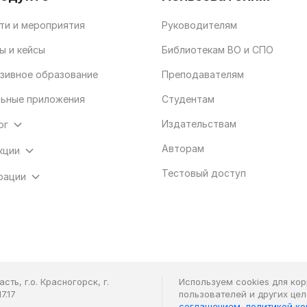
ти и мероприятия
Руководителям
ы и кейсы
Библиотекам ВО и СПО
зивное образование
Преподавателям
ьные приложения
Студентам
Издательствам
ог
Авторам
кции
Тестовый доступ
рации
ть, г.о. Красногорск, г.
Используем cookies для ко
7.17
пользователей и других це
соглашением
,
политикой к