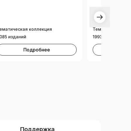
ематическая коллекция
Тематическая ко
085 изданий
1993 издания
Подробнее
Под
Поддержка