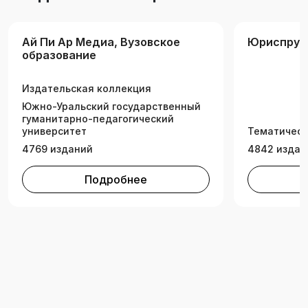
Ай Пи Ар Медиа, Вузовское
Юриспруд
образование
Издательская коллекция
Южно-Уральский государственный
гуманитарно-педагогический
университет
Тематическ
4769 изданий
4842 издан
Подробнее