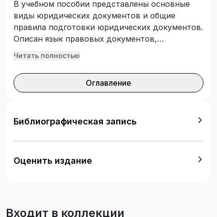
В учебном пособии представлены основные
виды юридических документов и общие
правила подготовки юридических документов.
Описан язык правовых документов,
особенности подготовки
Читать полностью
правореализационных документов,
правоприменительных документов как вида
Оглавление
юридических документов. Подготовлено в
соответствии с Федеральным
государственным образовательным
стандартом высшего образования.
Библиографическая запись
Предназначено для изучения дисциплин
«Практикум по составлению юридических
документов», «Практикум подготовки
Оценить издание
юридических документов» студентами
укрупненной группы направлений подготовки
«Юриспруденция».
Входит в коллекции