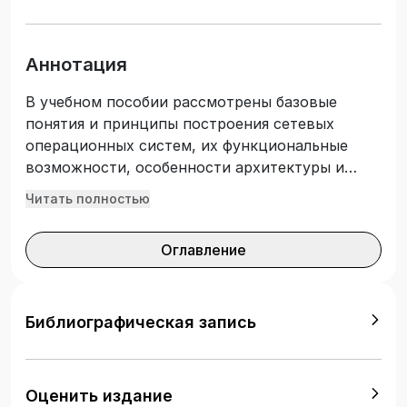
Аннотация
В учебном пособии рассмотрены базовые
понятия и принципы построения сетевых
операционных систем, их функциональные
возможности, особенности архитектуры и
средства обеспечения безопасности.
Читать полностью
Представлены практические задания,
ориентированные на освоение конкретных
Оглавление
приемов установки, настройки и
администрирования отечественных
дистрибутивов Linux — Red OS и Astra Linux,
включая настройку сетевых служб DHCP, DNS,
Библиографическая запись
HTTP, FTP, SSH и работу с СУБД PostgreSQL и
контейнерами Docker. Подготовлено с учетом
требований Федерального государственного
Оценить издание