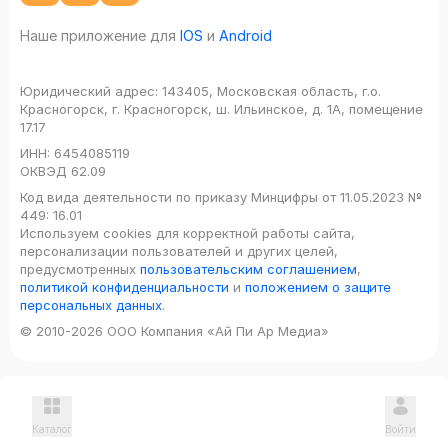
Наше приложение для
IOS
и
Android
Юридический адрес:
143405, Московская область, г.о.
Красногорск, г. Красногорск, ш. Ильинское, д. 1А, помещение
17.17
ИНН:
6454085119
ОКВЭД
62.09
Код вида деятельности по приказу Минцифры от 11.05.2023 №
449: 16.01
Используем cookies для корректной работы сайта,
персонализации пользователей и других целей,
предусмотренных
пользовательским соглашением
,
политикой конфиденциальности
и
положением о защите
персональных данных
.
© 2010-2026 ООО Компания «Ай Пи Ар Медиа»
Каталог
Войти