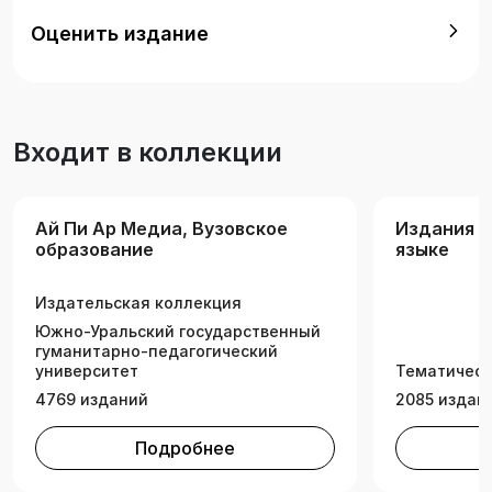
уголовный процесс, уголовное наказание,
Оценить издание
судоустройство, средства доказывания,
расследование. Подготовлен в соответствии с
Федеральным государственным
образовательным стандартом высшего
Входит в коллекции
образования. Учебник предназначен для
студентов направления подготовки «Правовое
обеспечение национальной безопасности» и
Ай Пи Ар Медиа, Вузовское
Издания н
других юридических направлений подготовки
образование
языке
и специальностей, изучающих дисциплину
«Иностранный язык (английский)».
Издательская коллекция
Южно-Уральский государственный
гуманитарно-педагогический
университет
Тематическ
4769 изданий
2085 издан
Подробнее