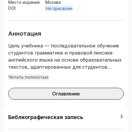
Место издания:
Москва
DOI:
Не присвоен
Аннотация
Цель учебника — последовательное обучение
студентов грамматике и правовой лексике
английского языка на основе образовательных
текстов, адаптированных для студентов
направления подготовки «Правовое
Читать полностью
обеспечение национальной безопасности». В
учебнике (часть 1) приведены тексты и задания
Оглавление
по следующим темам: юридическое
образование, национальные правовые
системы, международное право,
конституционное и административное право,
Библиографическая запись
государственное устройство, гражданское
право, материальное уголовное право,