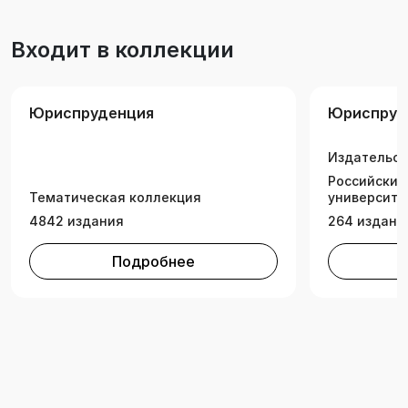
магистрантам, аспирантам и соискателям, а
также преподавателям юридических вузов.
Входит в коллекции
Юриспруденция
Юриспруд
Издательск
Российский
Тематическая коллекция
университе
4842 издания
264 издани
Подробнее