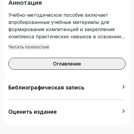
Аннотация
Учебно-методическое пособие включает
апробированные учебные материалы для
формирования компетенций и закрепления
комплекса практических навыков в освоении
экономики промышленности. Издание
Читать полностью
призвано структурировать накопленный
обширный интеллектуальный материал и
Оглавление
преобразовать его в стройную систему
знаний, открывающую обучающимся
возможность получить полное представление
об экономике промышленности. В учебно-
Библиографическая запись
методическом пособии представлены
разнообразные задания, которые могут быть
использованы и в аудиторной работе с
Оценить издание
обучающимися, и при самостоятельной
подготовке студентов. Метод подачи
материала ориентирован на выработку