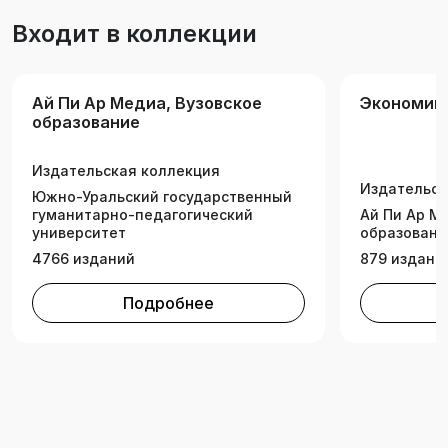
практических навыков умения принимать
Входит в коллекции
грамотные экономические решения в
отраслевом разрезе. Подготовлено в
соответствии с Федеральным
Ай Пи Ар Медиа, Вузовское
Экономика
государственным образовательным
образование
стандартом высшего образования.
Предназначено для студентов, обучающихся
Издательская коллекция
по научной специальности «Региональная и
Издательск
Южно-Уральский государственный
отраслевая экономика», изучающих
гуманитарно-педагогический
Ай Пи Ар М
дисциплины «Экономика промышленности»,
университет
образовани
«Региональная и отраслевая экономика
4766 изданий
879 издани
(экономика промышленности)».
Подробнее