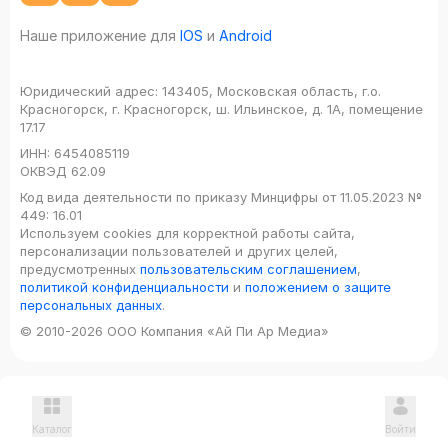
Наше приложение для
IOS
и
Android
Юридический адрес:
143405, Московская область, г.о.
Красногорск, г. Красногорск, ш. Ильинское, д. 1А, помещение
17.17
ИНН:
6454085119
ОКВЭД
62.09
Код вида деятельности по приказу Минцифры от 11.05.2023 №
449: 16.01
Используем cookies для корректной работы сайта,
персонализации пользователей и других целей,
предусмотренных
пользовательским соглашением
,
политикой конфиденциальности
и
положением о защите
персональных данных
.
© 2010-2026 ООО Компания «Ай Пи Ар Медиа»
Каталог
Войти