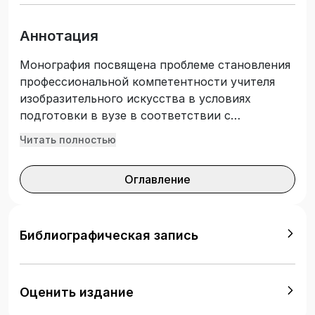
Аннотация
Монография посвящена проблеме становления
профессиональной компетентности учителя
изобразительного искусства в условиях
подготовки в вузе в соответствии с
современными запросами школьного
Читать полностью
образования. В издании представлены
изыскания автора по заявленной теме за
Оглавление
последние десять лет. В монографии раскрыты
теоретические, методические и практические
вопросы развития профессиональной,
культурно-творческой компетентности
Библиографическая запись
обучающихся вузов и начинающих учителей с
позиции интегрированного подхода
средствами креативных практик. Изложены
Оценить издание
результаты изучения профессиональной