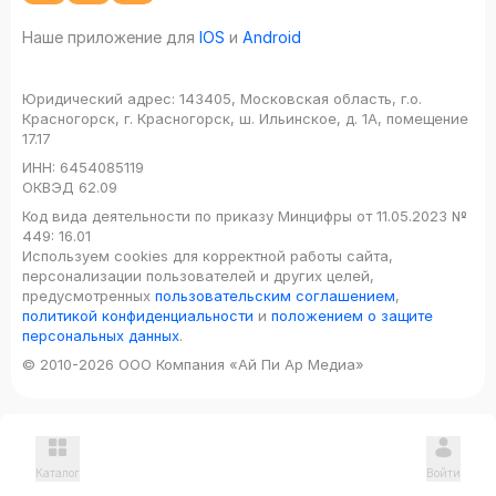
Наше приложение для
IOS
и
Android
Юридический адрес:
143405, Московская область, г.о.
Красногорск, г. Красногорск, ш. Ильинское, д. 1А, помещение
17.17
ИНН:
6454085119
ОКВЭД
62.09
Код вида деятельности по приказу Минцифры от 11.05.2023 №
449: 16.01
Используем cookies для корректной работы сайта,
персонализации пользователей и других целей,
предусмотренных
пользовательским соглашением
,
политикой конфиденциальности
и
положением о защите
персональных данных
.
© 2010-2026 ООО Компания «Ай Пи Ар Медиа»
Каталог
Войти