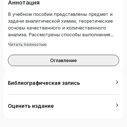
Аннотация
В учебном пособии представлены предмет и
задачи аналитической химии, теоретические
основы качественного и количественного
анализа. Рассмотрены способы выполнения
химических реакций, сущность дробного,
Читать полностью
систематического, гравиметрического и
титриметрического анализа. Особое внимание
Оглавление
уделено ошибкам в количественном анализе.
Даны контрольные вопросы и задания для
самостоятельной работы студентов. Учебное
пособие предназначено для студентов всех
Библиографическая запись
профессий и специальностей среднего
профессионального образования, изучающих
дисциплины «Аналитическая химия», «Основы
Оценить издание
аналитической химии».