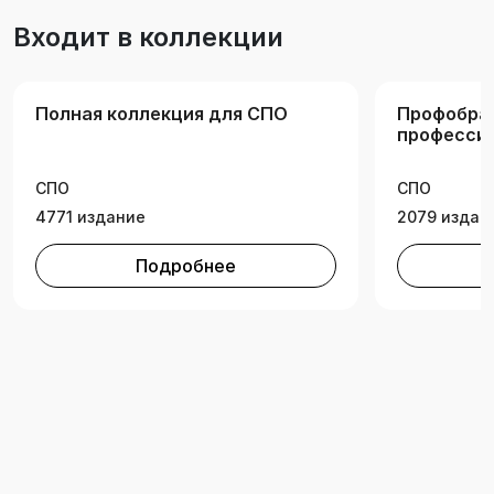
Входит в коллекции
Полная коллекция для СПО
Профобра
професси
образован
СПО
СПО
4771 издание
2079 издан
Подробнее