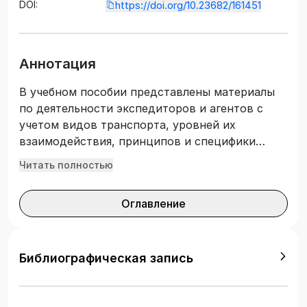
DOI:
https://doi.org/10.23682/161451
Аннотация
В учебном пособии представлены материалы
по деятельности экспедиторов и агентов с
учетом видов транспорта, уровней их
взаимодействия, принципов и специфики
работы в организации и функционировании
Читать полностью
транспортных систем. Для студентов по
курсам «Транспортная логистика», «Основы
Оглавление
транспортно-экспедиторского обслуживания»,
«Организация транспортно-экспедиторской
деятельности», «Международные перевозки»
для слушателей, обучающихся по направлению
Библиографическая запись
23.03.01 (бакалавриат) и 23.04.01 (магистратура)
«Технология транспортных процессов»,
профиль «Организация перевозок и управление