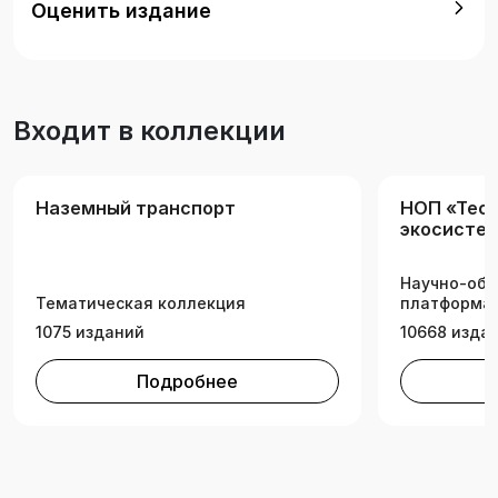
Оценить издание
на автомобильном транспорте».
Входит в коллекции
Наземный транспорт
НОП «Tech
экосистем
техническ
Научно-обр
Тематическая коллекция
платформа 
1075 изданий
10668 изда
Подробнее