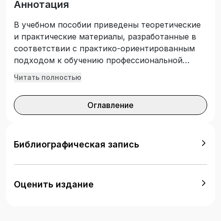
Аннотация
В учебном пособии приведены теоретические
и практические материалы, разработанные в
соответствии с практико-ориентированным
подходом к обучению профессиональной
коммуникации на иностранном языке и с
Читать полностью
учетом классических принципов и алгоритмов
метода кейс-стади. Подготовлено с учетом
Оглавление
требований Федерального государственного
образовательного стандарта высшего
образования. Предназначено для студентов,
обучающихся по укрупненным группам
Библиографическая запись
направлений подготовки «Компьютерные и
информационные науки», «Информатика и
вычислительная техника», «Информационная
Оценить издание
безопасность», изучающих дисциплины
«Иностранный язык», «Иностранный язык
делового и профессионального общения».