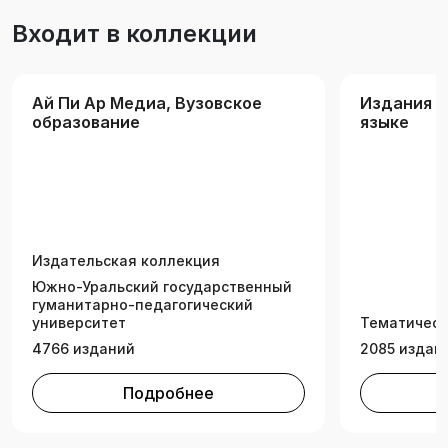
Входит в коллекции
Ай Пи Ар Медиа, Вузовское
Издания н
образование
языке
Издательская коллекция
Южно-Уральский государственный
гуманитарно-педагогический
университет
Тематическ
4766 изданий
2085 издан
Подробнее