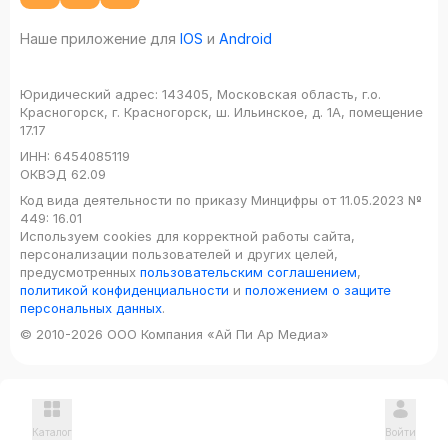
Наше приложение для
IOS
и
Android
Юридический адрес:
143405, Московская область, г.о.
Красногорск, г. Красногорск, ш. Ильинское, д. 1А, помещение
17.17
ИНН:
6454085119
ОКВЭД
62.09
Код вида деятельности по приказу Минцифры от 11.05.2023 №
449: 16.01
Используем cookies для корректной работы сайта,
персонализации пользователей и других целей,
предусмотренных
пользовательским соглашением
,
политикой конфиденциальности
и
положением о защите
персональных данных
.
© 2010-2026 ООО Компания «Ай Пи Ар Медиа»
Каталог
Войти