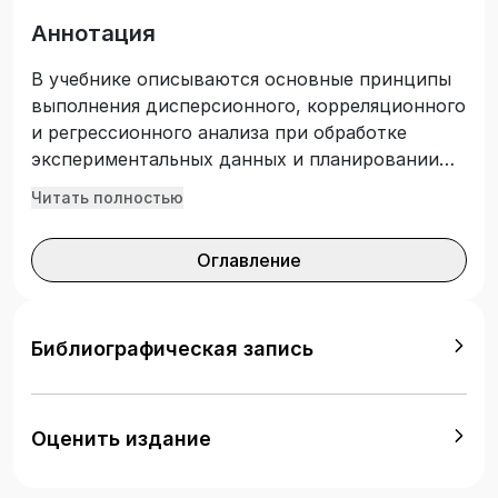
Аннотация
В учебнике описываются основные принципы
выполнения дисперсионного, корреляционного
и регрессионного анализа при обработке
экспериментальных данных и планировании
экспериментального исследования. Особое
Читать полностью
внимание уделено эффективным способам
решения задач с использованием различных
Оглавление
компьютерных приложений. Изложение теории
сопровождается конкретными практическими
примерами. Подготовлен с учетом требований
Федерального государственного
Библиографическая запись
образовательного стандарта высшего
образования. Предназначен для студентов
всех специальностей и направлений
Оценить издание
подготовки, изучающих дисциплины
«Статистические методы обработки