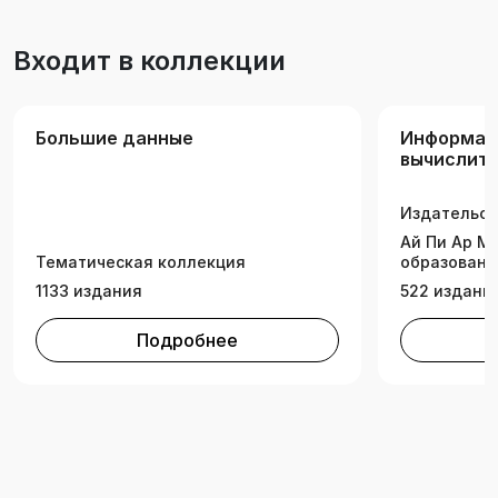
экспериментальных данных», «Планирование и
обработка результатов экспериментов при
Входит в коллекции
испытаниях космических аппаратов и их
составных частей», «Программное
обеспечение измерительных процессов».
Большие данные
Информат
вычислите
информац
технологи
Издательск
Ай Пи Ар М
Тематическая коллекция
образовани
1133 издания
522 издани
Подробнее