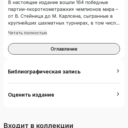
В настоящее издание вошли 164 победные
партии-«короткометражки» чемпионов мира –
от В. Стейница до М. Карлсена, сыгранные в
крупнейших шахматных турнирах, в том числе
в матчах за шахматную корону. Рассчитана на
Читать полностью
широкий круг любителей шахмат. Особенность
книги в том, что ее можно просто читать, не
Оглавление
пользуясь доской и фигурами, а партии
разыгрывать по диаграммам в самолете, метро
или загорая на пляже.
Библиографическая запись
Оценить издание
Входит в коллекции