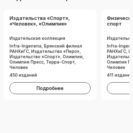
Издательства «Спорт»,
Физическа
«Человек», «Олимпия»
спорт
Издательская коллекция
Издательск
Infra-lngeneria, Брянский филиал
Infra-lngen
РАНХиГС, Издательство «Перо»,
РАНХиГС, И
Издательство «Спорт», Олимпия,
Издательст
Олимпия Пресс, Терра-Спорт,
Олимпия Пр
Человек
Человек
450 изданий
411 изданий
Подробнее