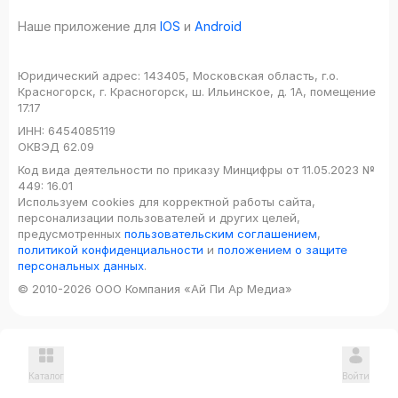
Наше приложение для
IOS
и
Android
Юридический адрес:
143405, Московская область, г.о.
Красногорск, г. Красногорск, ш. Ильинское, д. 1А, помещение
17.17
ИНН:
6454085119
ОКВЭД
62.09
Код вида деятельности по приказу Минцифры от 11.05.2023 №
449: 16.01
Используем cookies для корректной работы сайта,
персонализации пользователей и других целей,
предусмотренных
пользовательским соглашением
,
политикой конфиденциальности
и
положением о защите
персональных данных
.
© 2010-2026 ООО Компания «Ай Пи Ар Медиа»
Каталог
Войти