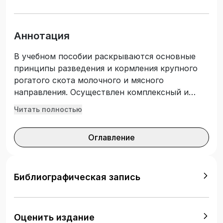
Аннотация
В учебном пособии раскрываются основные
принципы разведения и кормления крупного
рогатого скота молочного и мясного
направления. Осуществлен комплексный и
аналитический подход к описанию
Читать полностью
инновационной технологии производства
продуктов скотоводства — молока и
Оглавление
говядины. Учебное пособие разработано в
соответствии с типовыми учебными
программами бакалавриата, магистратуры,
докторантуры специальностей «Ветеринария с
Библиографическая запись
основами зооинженерии», «Технология
производства продукции животноводства»
(группа специальностей
Оценить издание