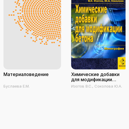
Материаловедение
Химические добавки
для модификации
бетона
Буслаева Е.М.
Изотов В.С., Соколова Ю.А.