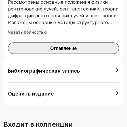
Рассмотрены основные положения физики
рентгеновских лучей, рентгенотехники, теории
дифракции рентгеновских лучей и электронов.
Изложены основные методы структурного
анализа и его практического применения для
Читать полностью
исследования кристаллов. Для студентов,
специализирующихся в области физики и
Оглавление
химии конденсированного состояния,
металлофизики и радиационного
материаловедения. Может быть полезно
аспирантам, инженерам и исследователям.
Библиографическая запись
Оценить издание
Входит в коллекции