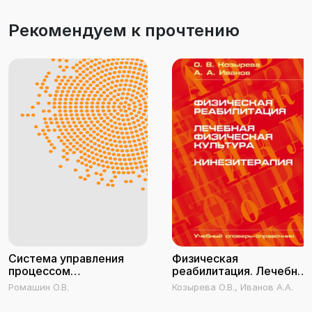
Рекомендуем к прочтению
Система управления
Физическая
процессом
реабилитация. Лечебная
целенаправленного
физическая культура.
Ромашин О.В.
Козырева О.В., Иванов А.А.
оздоровления человека
Кинезитерапия