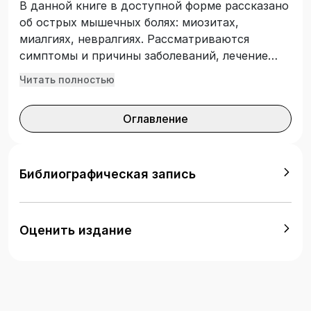
В данной книге в доступной форме рассказано
об острых мышечных болях: миозитах,
миалгиях, невралгиях. Рассматриваются
симптомы и причины заболеваний, лечение
традиционными способами и средствами
Читать полностью
народной медицины. Отдельные части книги
посвящены методам профилактики и борьбы с
Оглавление
болью, таким как лечебная гимнастика, йога,
ароматерапия, физиотерапия, массаж,
аутотренинг. Для широкого круга читателей.
Библиографическая запись
Оценить издание