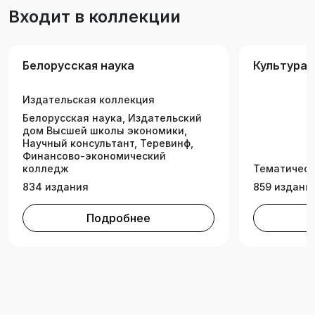
всем, кто сопричастен к реализации миссии
Входит в коллекции
Республики Беларусь в современных
процессах геополитического,
геоэкономического и культурно-
Белорусская наука
Культура.
цивилизационного развития.
Издательская коллекция
Белорусская наука, Издательский
дом Высшей школы экономики,
Научный консультант, Теревинф,
Финансово-экономический
колледж
Тематическ
834 издания
859 издани
Подробнее