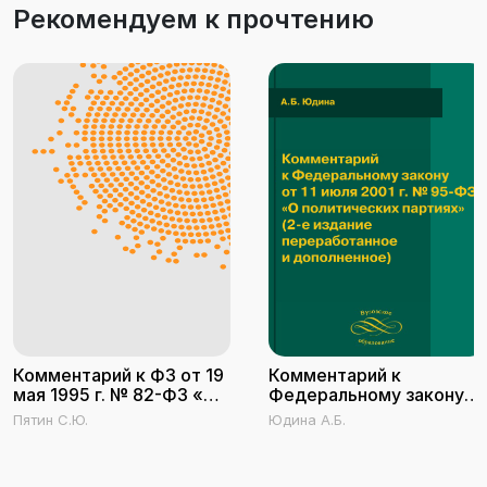
Рекомендуем к прочтению
Комментарий к ФЗ от 19
Комментарий к
мая 1995 г. № 82-ФЗ «Об
Федеральному закону
общественных
от 11 июля 2001 г. № 95-
Пятин С.Ю.
Юдина А.Б.
объединениях»
ФЗ «О политических
партиях» (2-е издание
переработанное и