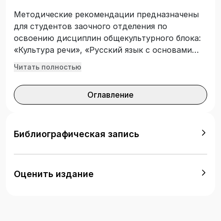
Методические рекомендации предназначены
для студентов заочного отделения по
освоению дисциплин общекультурного блока:
«Культура речи», «Русский язык с основами
языкознания», «Психолингвистика»,
Читать полностью
«Литература с основами литературоведения»,
«Мировая культура», «Культурология»,
Оглавление
«Иностранный язык» (английский,
французский, немецкий). Рекомендации
представляют собой стройную
образовательную систему, подчиненную
Библиографическая запись
единой концептуальной линии - помочь
становлению диалектического мировоззрения,
расширить лингвокультурологический
Оценить издание
кругозор, актуализировать творческий
потенциал каждого студента.