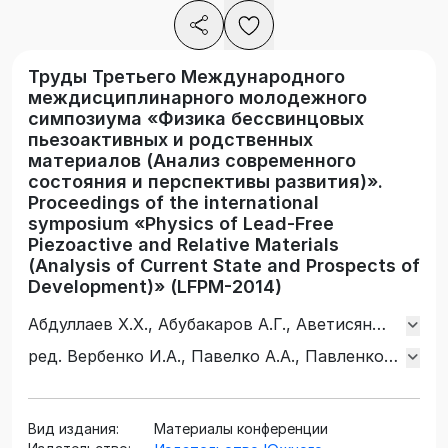
Труды Третьего Международного
междисциплинарного молодежного
симпозиума «Физика бессвинцовых
пьезоактивных и родственных
материалов (Анализ современного
состояния и перспективы развития)».
Proceedings of the international
symposium «Physics of Lead-Free
Piezoactive and Relative Materials
(Analysis of Current State and Prospects of
Development)» (LFPM-2014)
Абдуллаев Х.Х., Абубакаров А.Г., Аветисян
С.Р., Аксенов С.В., Алешин В.А., Алиев И.М.,
ред. Вербенко И.А., Павелко А.А., Павленко
Алихаджиев С.Х., Андреев Е.В., Андрюшин
А.В., Резниченко Л.А.
К.П., Андрюшина И.Н., Арустамян Д.А.,
Ахкубеков А.А., Ахкубекова С.Н., Багов А.М.,
Вид издания:
Материалы конференции
Бакмаев А.Г., Блохин Э.Е., Богатин А.С.,