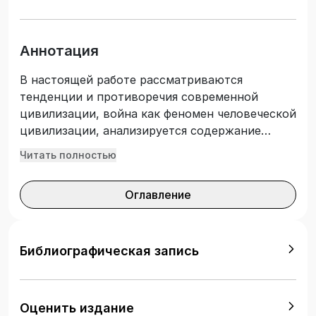
Аннотация
В настоящей работе рассматриваются
тенденции и противоречия современной
цивилизации, война как феномен человеческой
цивилизации, анализируется содержание
понятий «война», «культура войны», новые
Читать полностью
формы ведения войны. В современных
условиях - условиях перехода мирового
Оглавление
сообщества от мира международного к миру
глобальному - первостепенными становятся
проблемы разоружения, формирования
системы глобальной стабильности и
Библиографическая запись
безопасности, международной безопасности в
условиях новых угроз, особенно в борьбе с
международным терроризмом. Автор
Оценить издание