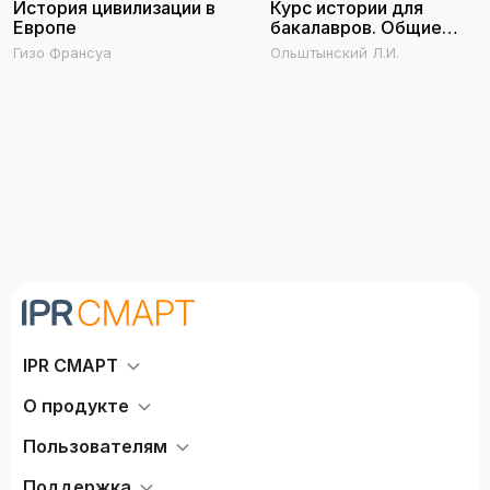
История цивилизации в
Курс истории для
Европе
бакалавров. Общие
закономерности и
Гизо Франсуа
Ольштынский Л.И.
особенности развития
России в мировом
историческом процессе.
Уроки истории
IPR СМАРТ
О продукте
Пользователям
Поддержка