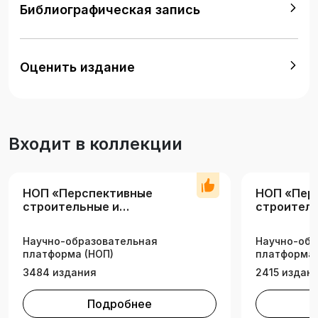
для тяжёлых и лёгких бетонов.
Библиографическая запись
Оценить издание
Входит в коллекции
НОП «Перспективные
НОП «Пер
строительные и
строитель
инженерные технологии»
инженерн
(вузы)
Научно-образовательная
Научно-обр
платформа (НОП)
платформа 
3484 издания
2415 издан
Подробнее