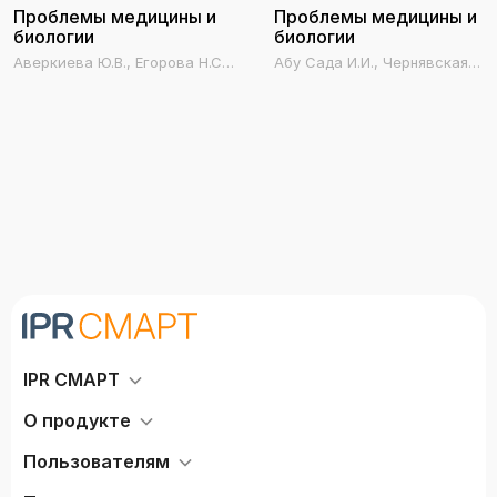
Проблемы медицины и
Проблемы медицины и
биологии
биологии
Аверкиева Ю.В., Егорова Н.С.,
Абу Сада И.И., Чернявская
Василовская Е.М., Агаркова
Е.Ю., Агаркова Е.Е., Мануйлова
Е.Е., Мануйлова К.В., Аёшина
К.В., Алекберов Д.Г., Керимов
А.Л., Илюхина Л.О.
Р.Б., Байрамов Б.Й.
IPR СМАРТ
О продукте
Пользователям