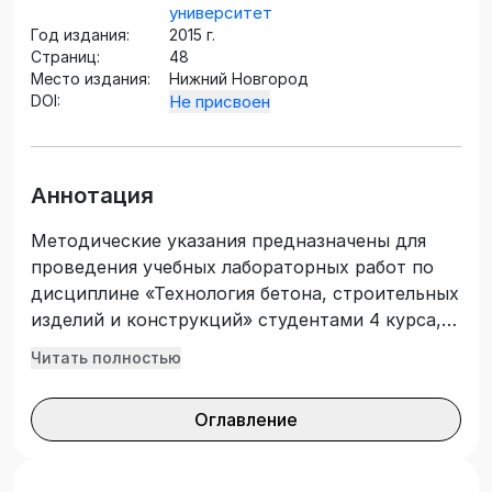
университет
Год издания:
2015 г.
Страниц:
48
Место издания:
Нижний Новгород
DOI:
Не присвоен
Аннотация
Методические указания предназначены для
проведения учебных лабораторных работ по
дисциплине «Технология бетона, строительных
изделий и конструкций» студентами 4 курса, а
также для выполнения соответствующих
Читать полностью
разделов курсовых и выпускных
квалификационных работ. В методических
Оглавление
указаниях приведены технические требования
и принципы выбора основных сырьевых
материалов (цементов, заполнителей и воды)