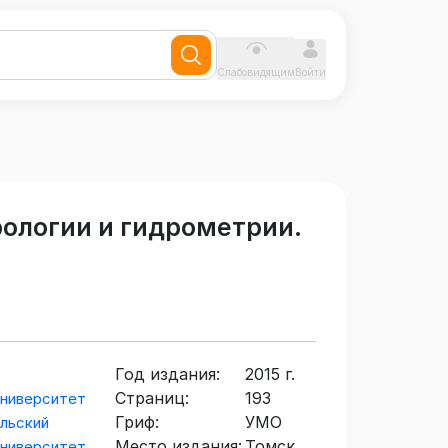
Слабовидящим
Войти
рологии и гидрометрии.
Год издания:
2015 г.
Страниц:
193
университет
Гриф:
УМО
льский
Место издания:
Томск
университет