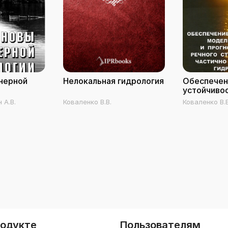
нерной
Нелокальная гидрология
Обеспечен
устойчиво
моделиров
 А.В.
Коваленко В.В.
Коваленко В.В
прогнозир
речного ст
методами 
инфинитно
родукте
Пользователям