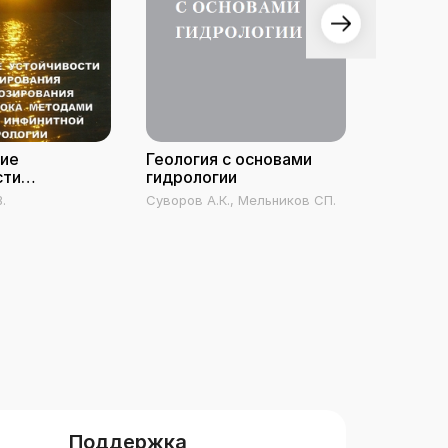
ие
Геология с основами
Мелиор
сти
гидрологии
гидроло
ания и
.
Суворов А.К., Мельников СП.
Сарсенбае
ования
ока
частично
й гидрологии
Поддержка