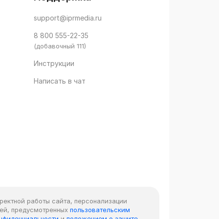
support@iprmedia.ru
8 800 555-22-35
(добавочный 111)
Инструкции
Написать в чат
рректной работы сайта, персонализации
лей, предусмотренных
пользовательским
онфиденциальности
и
положением о защите