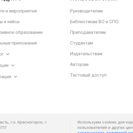
ти и мероприятия
Руководителям
ы и кейсы
Библиотекам ВО и СПО
зивное образование
Преподавателям
ьные приложения
Студентам
Издательствам
ог
Авторам
кции
Тестовый доступ
рации
ть, г.о. Красногорск, г.
Используем cookies для ко
7.17
пользователей и других це
соглашением
,
политикой к