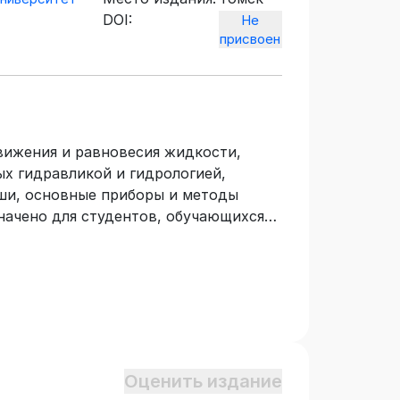
DOI:
Не
присвоен
вижения и равновесия жидкости,
ых гидравликой и гидрологией,
ши, основные приборы и методы
начено для студентов, обучающихся
еология», специализация 130101.2
нженерно-геологические изыскания»,
Оценить издание