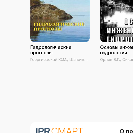
Гидрологические
Основы инже
прогнозы
гидрологии
Георгиевский Ю.М., Шаночкин
Орлов В.Г., Сикан
С.В.
О п