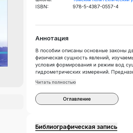
ISBN:
978-5-4387-0557-4
Аннотация
В пособии описаны основные законы д
физическая сущность явлений, изучаем
условия формирования и режим вод су
гидрометрических измерений. Предназ
по специальности 130101 «Прикладная г
Читать полностью
«Поиски и разведка подземных вод и и
очной и заочной форм обучения.
Оглавление
Библиографическая запись