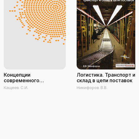
Концепции
Логистика. Транспорт и
современного
склад в цепи поставок
естествознания
Кащеев С.И.
Никифоров В.В.