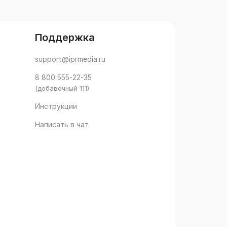
Абульханова-Славская К.А.,
анное и
Ильин Е.П., Иванова Е.И.,
ое)
Климов Е.А., Панов Д.Ю.,
Завалишина Д.Н., Ошанин
Поддержка
Д.А., Никифоров Г.С.,
Зараковский Г.М.,
support@iprmedia.ru
Суходольский Г.В., Зинченко
В.П., Мунипов В.М.,
8 800 555-22-35
Моросанова В.И., Медведев
(добавочный 111)
В.И., Шадриков В.Д.,
Небылицын В.Д., Зазыкин В.Г.,
Инструкции
Павлов В.В., Толочек В.А.,
Пономаренко В.А., Бодров
Написать в чат
В.А., Ломов Б.Ф., Ананьев Б.Г.,
Кузнецова А.С., Леонтьев А.Н.,
Костин А.Н., Зимичев А.М.,
Журавлев А.Л., Маркова А.К.,
Нафтульев А.И., Карпов А.В.,
Брушлинский А.В., Леонова
А.Б., Реан А.А., Обознов А.А.,
Крылов А.А., Деркач А.А.