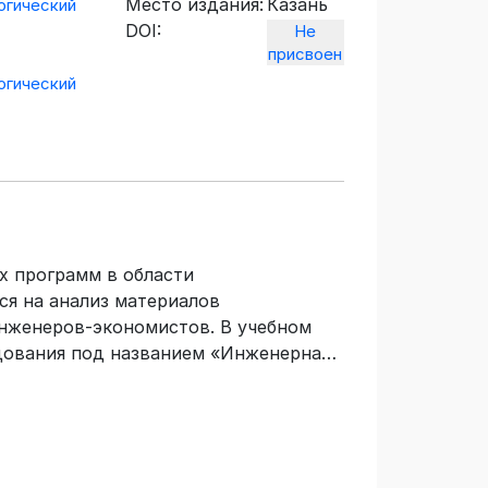
Место издания:
Казань
огический
DOI:
Не
присвоен
огический
 программ в области
ся на анализ материалов
нженеров-экономистов. В учебном
едования под названием «Инженерная
ской деятельности». Предназначено
х, интегрирующих организационно-
скую и инженерную подготовку,
ссии, и рассматривающих ее в том
ьнейшего трудоустройства и