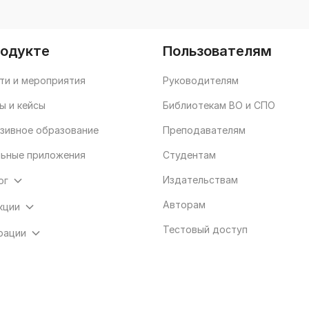
переработ
дополненн
родукте
Пользователям
ти и мероприятия
Руководителям
ы и кейсы
Библиотекам ВО и СПО
зивное образование
Преподавателям
ьные приложения
Студентам
Издательствам
ог
Авторам
кции
Тестовый доступ
рации