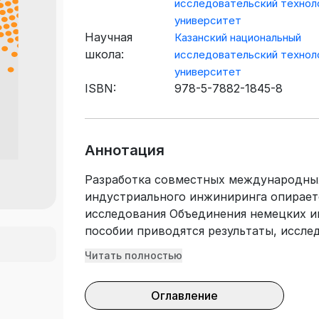
исследовательский технол
университет
Научная
Казанский национальный
школа:
исследовательский технол
университет
ISBN:
978-5-7882-1845-8
Аннотация
Разработка совместных международных
индустриального инжиниринга опирает
исследования Объединения немецких и
пособии приводятся результаты, иссл
экономика - в образовании и практиче
Читать полностью
магистрам, обучающимся на программа
управленческую, социально-экономиче
Оглавление
стоящих перед выбором будущей профе
числе с точки зрения перспективы дал