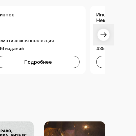
изнес
Иностранные я
Немецкий язык
ематическая коллекция
Тематическая ко
16 изданий
435 изданий
Подробнее
Под