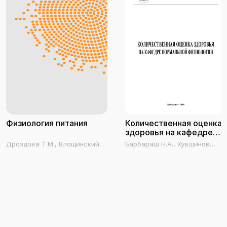
Физиология питания
Количественная оценка
здоровья на кафедре
нормальной физиологии
Дроздова Т.М., Влощинский
Барбараш Н.А., Кувшинов
П.Е., Позняковский В.М.
Д.Ю., Тарасенко Н.П.