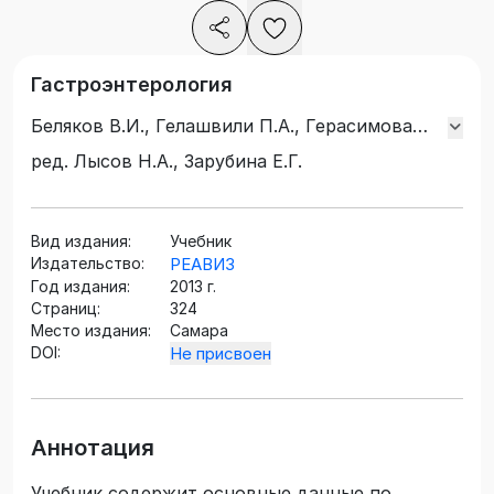
Гастроэнтерология
Беляков В.И., Гелашвили П.А., Герасимова
О.В., Громова Д.С., Зарубина Е.Г., Лысов Н.А.,
ред. Лысов Н.А., Зарубина Е.Г.
Макурина О.Н., Панин П.Ф., Плохова В.А.,
Супильников А.А.
Вид издания:
Учебник
Издательство:
РЕАВИЗ
Год издания:
2013 г.
Страниц:
324
Место издания:
Самара
DOI:
Не присвоен
Аннотация
Учебник содержит основные данные по