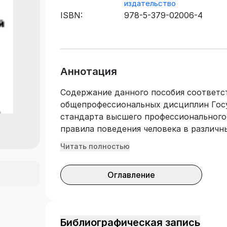
издательство
ISBN:
978-5-379-02006-4
Аннотация
Содержание данного пособия соответс
общепрофессиональных дисциплин Госу
стандарта высшего профессионального 
правила поведения человека в различн
природного, техногенного, биологическ
Читать полностью
первой медицинской помощи. В новом
также социально опасные явления, пр
Оглавление
от них. Освещаются вопросы формиров
Приводятся алгоритм оказания первой
основных понятий по курсу «Безопасно
адресовано студентам всех факультето
Библиографическая запись
технических вузов, учащимся старших 