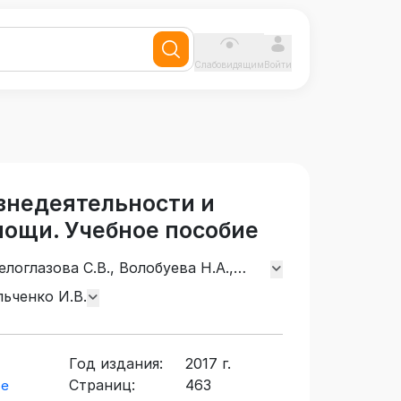
Слабовидящим
Войти
знедеятельности и
ощи. Учебное пособие
елоглазова С.В., Волобуева Н.А.,
А.М., Косованова Л.В., Кривощеков
льченко И.В.
, Омельченко И.В., Гиренко Л.А.,
а Н.С., Абаскалова Н.П.
Год издания:
2017 г.
Страниц:
463
ое