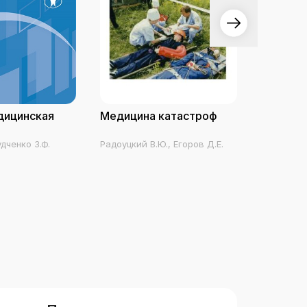
дицинская
Медицина катастроф
Основы 
знаний
удченко З.Ф.
Радоуцкий В.Ю., Егоров Д.Е.
Гайворонс