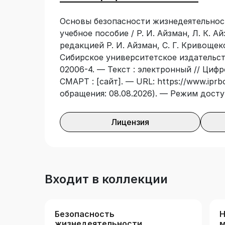
Может быть полезно парамедикам, вод
Основы безопасности жизнедеятельнос
студентам медицинских учебных заведе
учебное пособие / Р. И. Айзман, Л. К. Айз
редакцией Р. И. Айзман, С. Г. Кривощек
Сибирское университетское издательств
02006-4. — Текст : электронный // Циф
СМАРТ : [сайт]. — URL: https://www.iprb
обращения: 08.08.2026). — Режим досту
Лицензия
Входит в коллекции
Безопасность
Н
жизнедеятельности
м