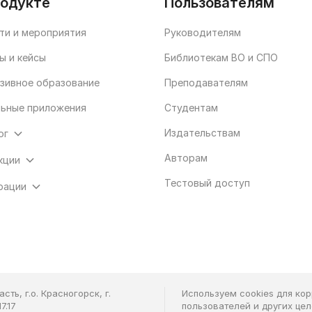
родукте
Пользователям
ти и мероприятия
Руководителям
ы и кейсы
Библиотекам ВО и СПО
зивное образование
Преподавателям
ьные приложения
Студентам
Издательствам
ог
Авторам
кции
Тестовый доступ
рации
ть, г.о. Красногорск, г.
Используем cookies для ко
7.17
пользователей и других це