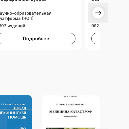
Природообуст
аучно-образовательная
латформа (НОП)
Тематическая ко
697 изданий
982 издания
Подробнее
Под