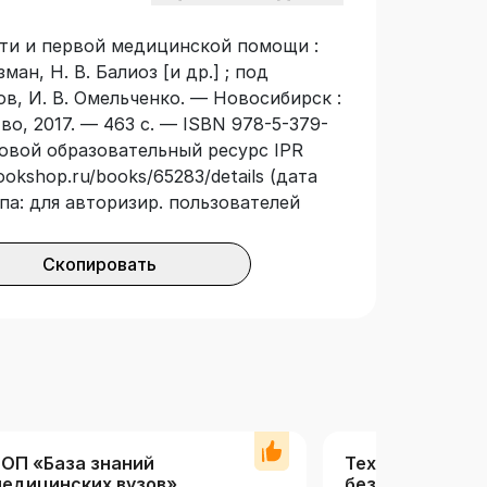
ителям и работникам служб ЧС,
ти и первой медицинской помощи :
ний, учителям школ и родителям.
ман, Н. В. Балиоз [и др.] ; под
ов, И. В. Омельченко. — Новосибирск :
о, 2017. — 463 с. — ISBN 978-5-379-
ровой образовательный ресурс IPR
ookshop.ru/books/65283/details (дата
па: для авторизир. пользователей
Скопировать
ОП «База знаний
Техносферная
едицинских вузов»
безопасность.