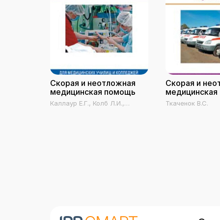
Скорая и неотложная
Скорая и нео
медицинская помощь
медицинская
Каллаур Е.Г., Колб Л.И.,
Ткаченок В.С.
Яромич И.В., Богдан Е.А.