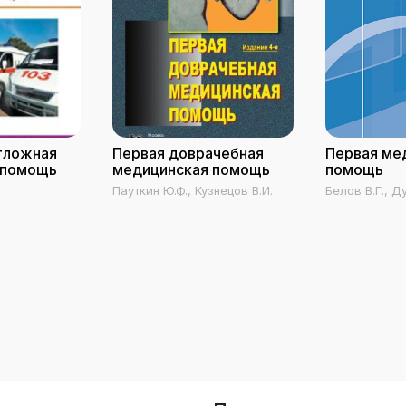
тложная
Первая доврачебная
Первая ме
 помощь
медицинская помощь
помощь
Пауткин Ю.Ф., Кузнецов В.И.
Белов В.Г., Д