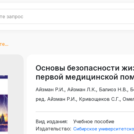
е...
Основы безопасности жи
первой медицинской пом
Айзман Р.И., Айзман Л.К., Балиоз Н.В., Б
Добарина И.А., Жигарев О.Л., Ивочкин 
ред. Айзман Р.И., Кривощеков С.Г., Оме
С.Г., Мельникова М.М., Мозолевская Н.В.
Слинькова И.П., Ширшова В.М., Шуленин
Вид издания:
Учебное пособие
Издательство:
Сибирское университетск