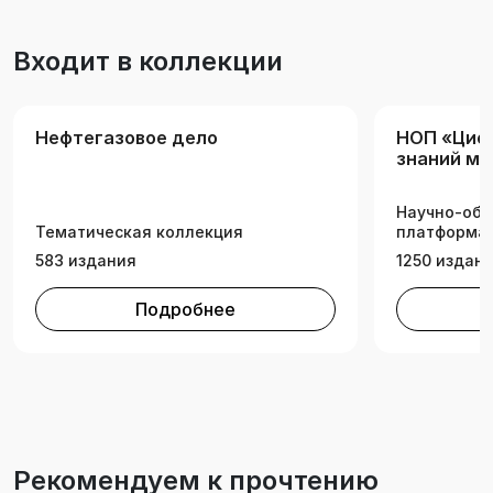
трубопроводного транспорта».
Входит в коллекции
Нефтегазовое дело
НОП «Циф
знаний ми
сырьевого
Научно-обр
Тематическая коллекция
платформа 
583 издания
1250 издан
Подробнее
Рекомендуем к прочтению