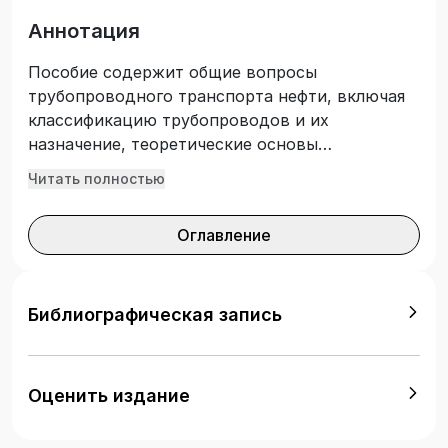
Аннотация
Пособие содержит общие вопросы
трубопроводного транспорта нефти, включая
классификацию трубопроводов и их
назначение, теоретические основы
эксплуатации магистральных нефтепроводов;
Читать полностью
рассмотрены гидравлические и
технологические расчеты магистральных
Оглавление
нефтепроводов, отражены вопросы хранения
нефти и нефтепродуктов, приведены расчеты
потерь нефти и нефтепродуктов при хранении.
Уделено внимание вопросам повышения
Библиографическая запись
надежности работы магистральных и
промысловых трубопроводов. Предназначено
для студентов направления 21.03.01 –
Оценить издание
Нефтегазовое дело, профиль подготовки
«Сооружение и ремонт объектов систем