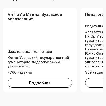
может быть использовано как для аудиторных
занятий, так и самостоятельного изучения
Ай Пи Ар Медиа, Вузовское
Педагоги
дисциплины «Методология научного
образование
исследования».
Издательск
«Ұлағат» ба
Пи Эр Меди
гуманитарн
государств
Вузовское о
Издательская коллекция
Южно-Ураль
Южно-Уральский государственный
гуманитарн
гуманитарно-педагогический
университе
университет
институт у
4766 изданий
369 издани
Подробнее