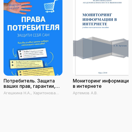
Потребитель. Защита
Мониторинг информации
ваших прав, гарантии,
в интернете
сервис, возврат,
Агешкина Н.А., Харитонова
Артемов А.В.
интернет-покупки
Л.И.