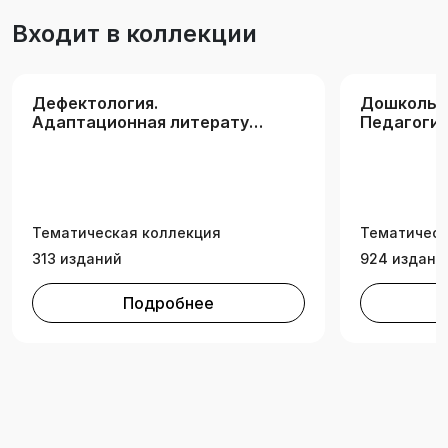
ориентирована на практику дошкольного
Входит в коллекции
образования детей с ДЦП и будет интересна
широкому кругу читателей.
Дефектология.
Дошкольна
Адаптационная литература
Педагоги
для инвалидов
Тематическая коллекция
Тематическ
313 изданий
924 издани
Подробнее