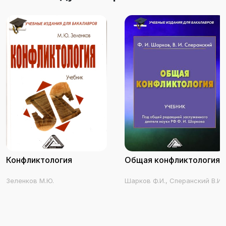
всех ее уровнях личностном, групповом и
культурноцивилизационном. Пособие
предназначено для студентов, аспирантов,
преподавателей гуманитарных
специальностей, научных работников и
специалистов в области управления, а также
для всех, кто интересуется теорией анализа и
разрешения конфликтов и ее применениями.
Конфликтология
Общая конфликтология
Зеленков М.Ю.
Шарков Ф.И., Сперанский В.И.