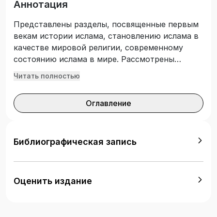
Аннотация
Представлены разделы, посвященные первым
векам истории ислама, становлению ислама в
качестве мировой религии, современному
состоянию ислама в мире. Рассмотрены
основные положения вероучения ислама.
Читать полностью
Продемонстрирована связь философско-
богословской мысли в исламе с социально-
Оглавление
политическими процессами. Дана
характеристика основных направлений
ислама. Содержит контрольные вопросы,
тестовые задания, разделенные на три уровня.
Библиографическая запись
Предназначено для обучающихся по
направлению подготовки бакалавриата
«Религиоведение». Также будет интересно
Оценить издание
занимающимся проблемами ислама и истории.