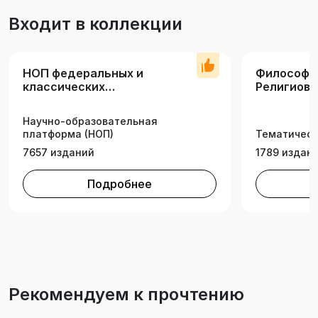
Входит в коллекции
НОП федеральных и
Философия
классических
Религиов
университетов
Научно-образовательная
платформа (НОП)
Тематическ
7657 изданий
1789 издан
Подробнее
Рекомендуем к прочтению