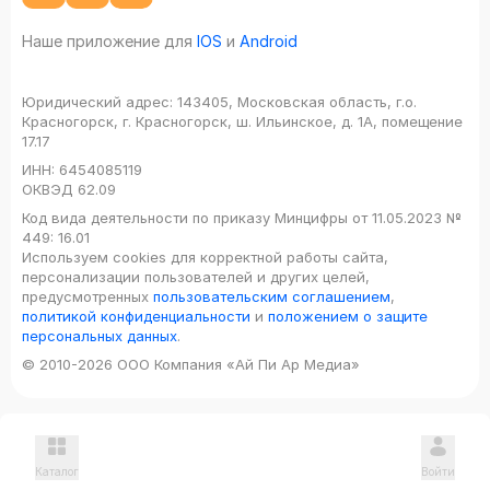
Наше приложение для
IOS
и
Android
Юридический адрес:
143405, Московская область, г.о.
Красногорск, г. Красногорск, ш. Ильинское, д. 1А, помещение
17.17
ИНН:
6454085119
ОКВЭД
62.09
Код вида деятельности по приказу Минцифры от 11.05.2023 №
449: 16.01
Используем cookies для корректной работы сайта,
персонализации пользователей и других целей,
предусмотренных
пользовательским соглашением
,
политикой конфиденциальности
и
положением о защите
персональных данных
.
© 2010-2026 ООО Компания «Ай Пи Ар Медиа»
Каталог
Войти