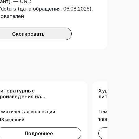
айт]. — URL:
details (дата обращения: 06.08.2026).
зователей
Скопировать
итературные
Художественн
роизведения на
литература (РК
ностранном языке
ематическая коллекция
Тематическая ко
18 изданий
1096 изданий
Подробнее
Под