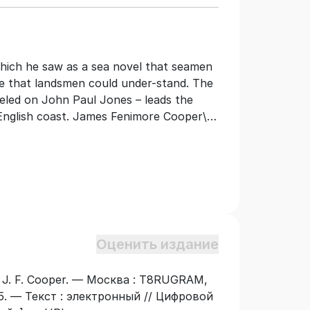
which he saw as a sea novel that seamen
one that landsmen could under-stand. The
deled on John Paul Jones – leads the
English coast. James Fenimore Cooper\'s
 novels.
Оценить издание
a / J. F. Cooper. — Москва : T8RUGRAM,
5. — Текст : электронный // Цифровой