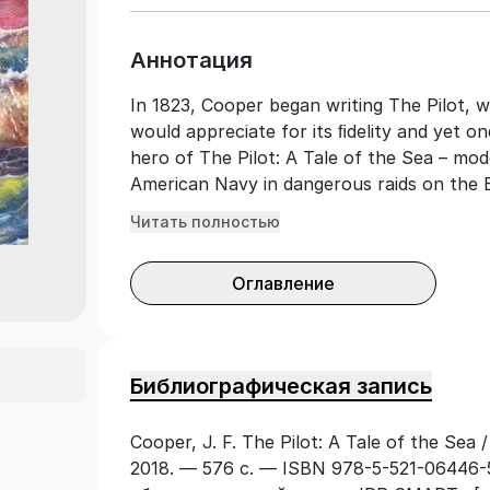
Аннотация
In 1823, Cooper began writing The Pilot, 
would appreciate for its ﬁdelity and yet 
hero of The Pilot: A Tale of the Sea – mo
American Navy in dangerous raids on the 
fourth novelhelped start the genre of sea
Читать полностью
Оглавление
Библиографическая запись
Cooper, J. F. The Pilot: A Tale of the Se
2018. — 576 с. — ISBN 978-5-521-06446-