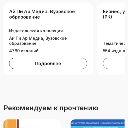
«Управление проектами». Учебное пособие
Ай Пи Ар Медиа, Вузовское
Бизнес, у
окажет незаменимую помощь практикующим и
образование
(РК)
начинающим экономистам.
Издательская коллекция
Ай Пи Ар Медиа, Вузовское
образование
Тематическ
4769 изданий
554 издани
Подробнее
Рекомендуем к прочтению