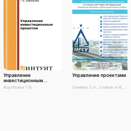
Управление
Управление проектами
инвестиционным
проектом
Воробьева Т.В.
Синенко С.А., Славин А.М.,
Жадановский Б.В.