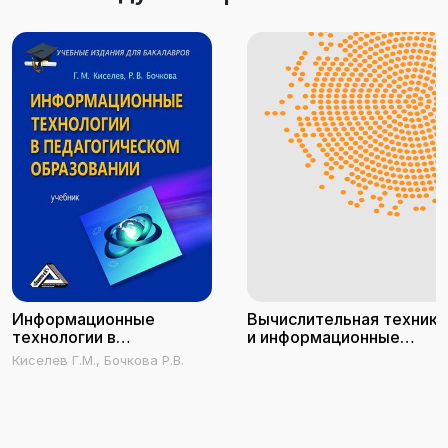
Информационные
Вычислительная техника
технологии в
и информационные
педагогическом
технологии. Практикум
Киселев Г.М., Бочкова Р.В.
образовании