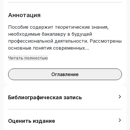
Аннотация
Пособие содержит теоретические знания,
необходимые бакалавру в будущей
профессиональной деятельности. Рассмотрены
основные понятия современных
информационных технологий, показаны
Читать полностью
возможности их использования в проведении
лингвистических исследований, практической
Оглавление
обработке текстов на базе персональных
компьютеров. Для студентов лингвистических
специальностей высших учебных заведений.
Может быть полезно преподавателям
Библиографическая запись
информатики и информационных технологий.
Оценить издание