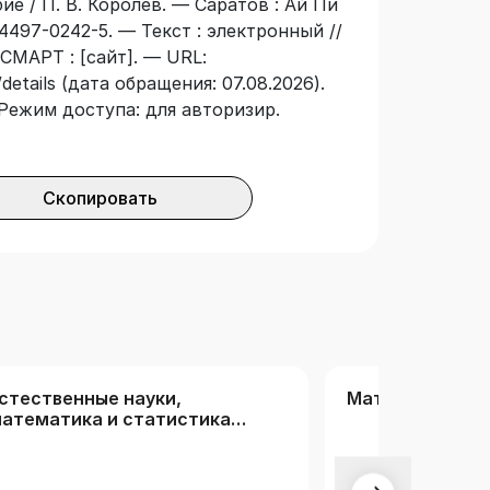
ие / П. В. Королев. — Саратов : Ай Пи
4497-0242-5. — Текст : электронный //
СМАРТ : [сайт]. — URL:
details (дата обращения: 07.08.2026).
— Режим доступа: для авторизир.
Скопировать
стественные науки,
Математика и 
атематика и статистика
РК)