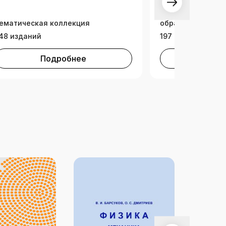
Издательская ко
Ай Пи Ар Медиа, 
ематическая коллекция
образование
48 изданий
197 изданий
Подробнее
Под