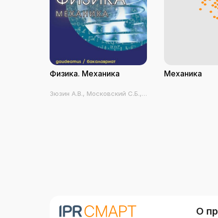
Физика. Механика
Механика
Зюзин А.В., Московский С.Б.,
Туров В.Е.
О п