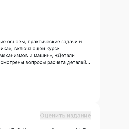
ие основы, практические задачи и
ника», включающей курсы:
 механизмов и машин», «Детали
ссмотрены вопросы расчета деталей
ое внимание уделено методам расчета
етического оборудования при
твует требованиям Федерального
андарта высшего образования.
ния подготовки 13.03.01
Оценить издание