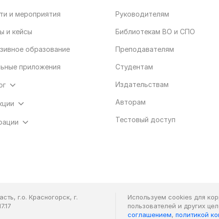
ти и мероприятия
Руководителям
ы и кейсы
Библиотекам ВО и СПО
зивное образование
Преподавателям
ьные приложения
Студентам
Издательствам
ог
Авторам
кции
Тестовый доступ
рации
ть, г.о. Красногорск, г.
Используем cookies для ко
7.17
пользователей и других це
соглашением
,
политикой к