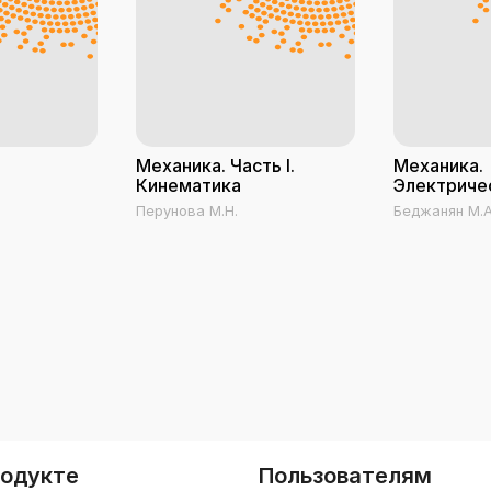
Механика. Часть I.
Механика.
Кинематика
Электриче
Перунова М.Н.
Беджанян М.А.
Нечаева О.А.,
родукте
Пользователям