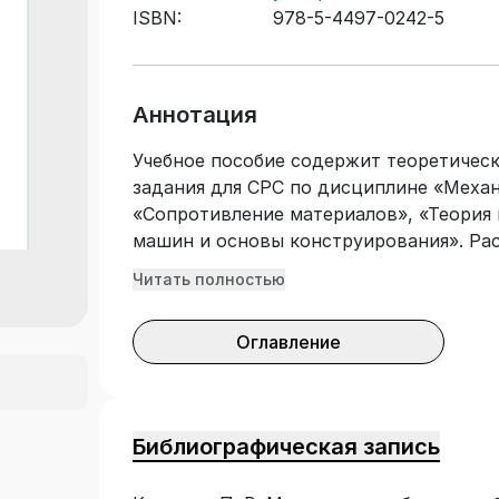
ISBN:
978-5-4497-0242-5
Аннотация
Учебное пособие содержит теоретическ
задания для СРС по дисциплине «Меха
«Сопротивление материалов», «Теория
машин и основы конструирования». Ра
общего назначения на прочность. Особ
Читать полностью
элементов типовых конструкций энерг
основных видах деформаций. Соответс
Оглавление
государственного образовательного ст
Предназначено для студентов направле
«Теплоэнергетика и теплотехника».
Библиографическая запись