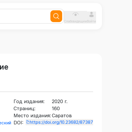
Слабовидящим
Войти
бие
Год издания:
2020 г.
Страниц:
160
Место издания:
Саратов
https://doi.org/10.23682/87387
DOI:
еский