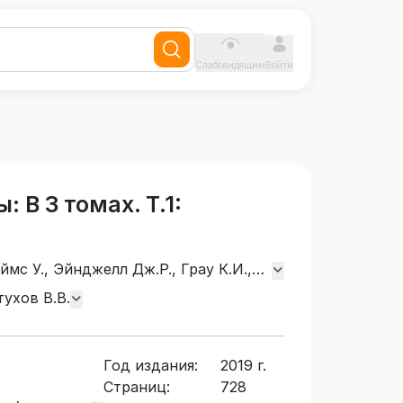
Слабовидящим
Войти
 В 3 томах. Т.1:
ймс У., Эйнджелл Дж.Р., Грау К.И.,
ульц Д.П., Шульц С.Э., Макеллар П.,
тухов В.В.
Херлберт Р.Т., Фрейд З., Юнг К.Г.,
Уотсон Дж., Толмен Э.Ч., Вертхаймер
Хьелл Л., Зиглер Д., Айзенк М.,
Год издания:
2019 г.
елигман М., Рубинштейн С.Л.,
Страниц:
728
рин П.Я.