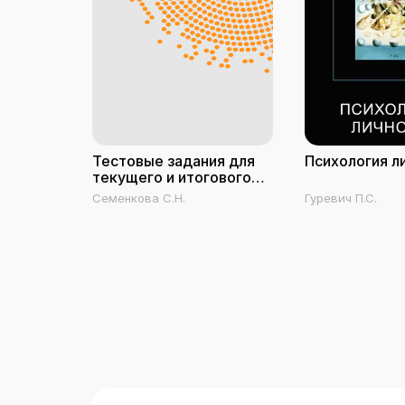
Тестовые задания для
Психология л
текущего и итогового
контроля по дисциплине
Семенкова С.Н.
Гуревич П.С.
«Психология и
педагогика»