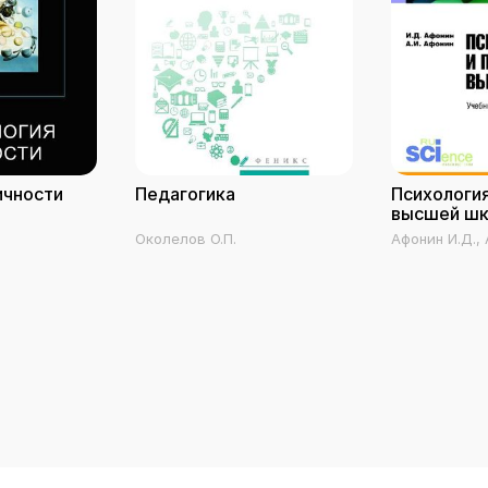
ичности
Педагогика
Психология
высшей ш
Околелов О.П.
Афонин И.Д., 