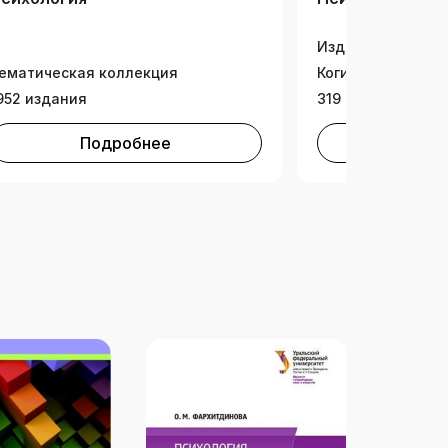
Издательская ко
ематическая коллекция
Когито-Центр
952 издания
319 изданий
Подробнее
Под