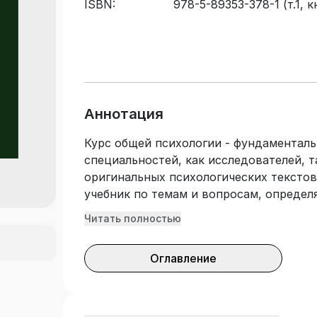
ISBN:
978-5-89353-378-1 (т.1, к
89353-376-7
Аннотация
Курс общей психологии - фундаменталь
специальностей, как исследователей, т
оригинальных психологических тексто
учебник по темам и вопросам, опреде
общей психологии, предназначено для 
Читать полностью
этому курсу и самообразования. Больш
авторитетными философами, учеными 
Оглавление
мировое признание. В первом томе пре
который закладывает основы для более
психологии и других психологических д
этой книге представлены тексты по те