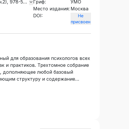
н.2), 978-5-
Гриф:
УМО
Место издания:
Москва
DOI:
Не
присвоен
ный для образования психологов всех
ак и практиков. Трехтомное собрание
в, дополняющее любой базовый
ляющим структуру и содержание
проведения семинарских занятий по
инство текстов написано
и авторами учебников, имеющими
дставлен раздел «Введение»,
 глубокого изучения общей
исциплин. Он состоит из трех книг. В
ме «Общая характеристика психологии