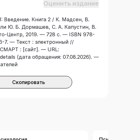
Оценить издание
одготовлено сотрудниками факультета
а для студентов и преподавателей
: Введение. Книга 2 / К. Мадсен, В.
, а также других высших учебных
ели Ю. Б. Дормашев, С. А. Капустин, В.
огия. Многие тексты этой книги
то-Центр, 2019. — 728 с. — ISBN 978-
тателей.
76-7. — Текст : электронный //
СМАРТ : [сайт]. — URL:
details (дата обращения: 07.08.2026). —
вателей
Скопировать
сихология
Психология