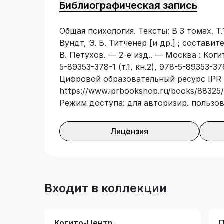
Библиографическая запись
как науки». Данное учебное пособие п
психологии МГУ имени М.В. Ломоносов
Общая психология. Тексты: В 3 томах. Т.1
факультетов психологии университетов
Вундт, Э. Б. Титченер [и др.] ; составит
заведений, в которых изучается психол
В. Петухов. — 2-е изд.. — Москва : Коги
вызовут интерес и у широкого круга чи
5-89353-378-1 (т.1, кн.2), 978-5-89353-3
Цифровой образовательный ресурс IPR 
https://www.iprbookshop.ru/books/88325/
Режим доступа: для авторизир. пользо
Лицензия
Входит в коллекции
Когито-Центр
П