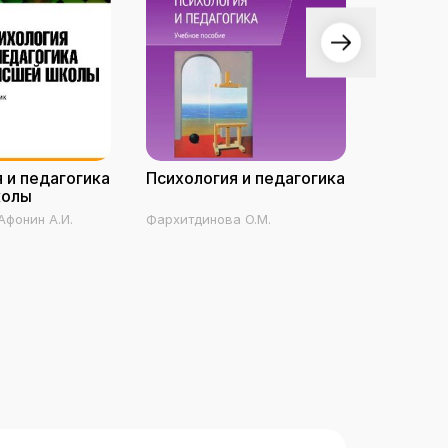
 и педагогика
Психология и педагогика
Психоло
колы
Афонин А.И.
Фархитдинова О.М.
Гуревич П.