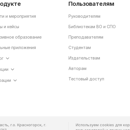
родукте
Пользователям
ти и мероприятия
Руководителям
ы и кейсы
Библиотекам ВО и СПО
зивное образование
Преподавателям
ьные приложения
Студентам
Издательствам
ог
Авторам
кции
Тестовый доступ
рации
ть, г.о. Красногорск, г.
Используем cookies для ко