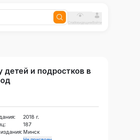
Слабовидящим
Войти
 детей и подростков в
иод
дания:
2018 г.
ц:
187
издания:
Минск
Не присвоен