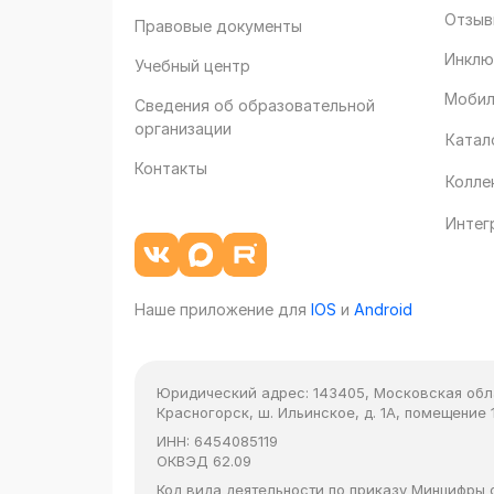
Отзыв
Правовые документы
Инклю
Учебный центр
Мобил
Сведения об образовательной
организации
Катал
Контакты
Колле
Интег
Наше приложение для
IOS
и
Android
Юридический адрес:
143405, Московская облас
Красногорск, ш. Ильинское, д. 1А, помещение 1
ИНН:
6454085119
ОКВЭД
62.09
Код вида деятельности по приказу Минцифры от