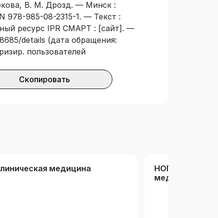
кова, В. М. Дрозд. — Минск :
очисленных гормонально-
N 978-985-08-2315-1. — Текст :
гах в организме детей и подростков,
ный ресурс IPR СМАРТ : [сайт]. —
ного рака. Книга предназначена для
8685/details (дата обращения:
еабилитологов, а также студентов
оризир. пользователей
ностей.
Скопировать
линическая медицина
НОП «База зна
медицинских в