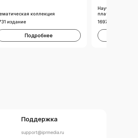
Научно-образова
ематическая коллекция
платформа (НОП)
731 издание
1697 изданий
Подробнее
Под
Поддержка
support@iprmedia.ru