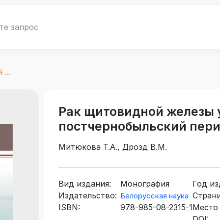
...
Рак щитовидной железы у
постчернобыльский пер
Митюкова Т.А., Дрозд В.М.
Вид издания:
Монография
Год из
Издательство:
Страни
Белорусская наука
ISBN:
978-985-08-2315-1
Место 
DOI: