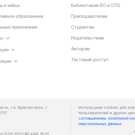
ы и кейсы
Библиотекам ВО и СПО
зивное образование
Преподавателям
ьные приложения
Студентам
Издательствам
ог
Авторам
кции
Тестовый доступ
рации
ть, г.о. Красногорск, г.
Используем cookies для ко
7.17
пользователей и других це
соглашением
,
политикой к
персональных данных
.
 11.05.2023 № 449: 16.01