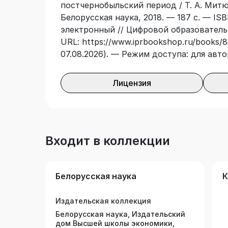
постчернобыльский период / Т. А. Митю
исследований свидетельствует о мног
Белорусская наука, 2018. — 187 с. — ISB
метаболических и функциональных сдви
электронный // Цифровой образователь
получавших лечение по поводу тиреоид
URL: https://www.iprbookshop.ru/books/8
врачей-эндокринологов, онкологов и р
07.08.2026). — Режим доступа: для авт
биологических и медицинских специаль
Лицензия
Входит в коллекции
Белорусская наука
К
Издательская коллекция
Белорусская наука, Издательский
дом Высшей школы экономики,