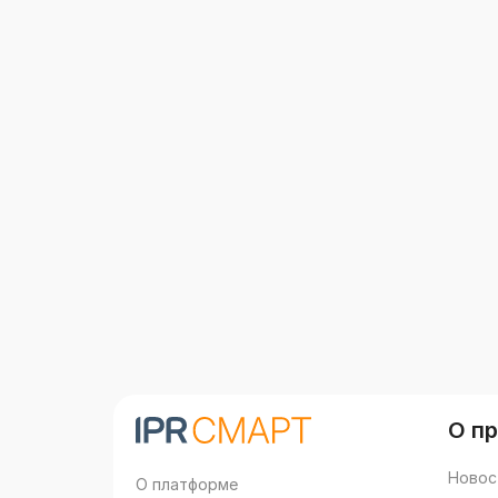
О п
Новос
О платформе