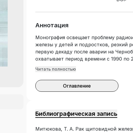
Аннотация
Монография освещает проблему радио
железы у детей и подростков, резкий р
первую декаду после аварии на Черно
охватывает период времени с 1990 по 2
многочисленные скрининговые програм
Читать полностью
тиреоидного статуса детей и подростк
загрязненных радионуклидами; выявлен
Оглавление
рак щитовидной железы, а также перв
карциномой щитовидный железы на ба
медицины в Аксаковщине. Рассматрива
супрессивной терапией левотироксино
Библиографическая запись
регуляции тиреоидного статуса, проце
репродуктивной системы, функциональ
Митюкова, Т. А. Рак щитовидной желез
сосудистой и вегетативной нервной с