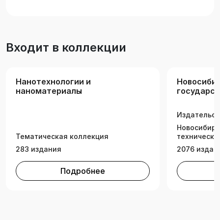
Входит в коллекции
Нанотехнологии и
Новосиби
наноматериалы
государс
техническ
Издательск
Новосибирс
Тематическая коллекция
технически
283 издания
2076 издан
Подробнее