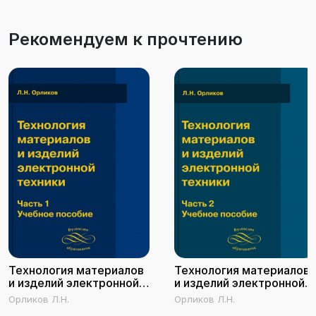
Рекомендуем к прочтению
Технология материалов
Технология материалов
и изделий электронной
и изделий электронной
техники. Часть 1
техники. Часть 2
Орликов Л.Н.
Орликов Л.Н.