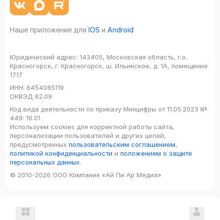
Валуева А.В., Рождественская
А.В., Крон А.А., Ишкова М.А.,
Полевая А.С., Рванцева Д.С.,
Наше приложение для
IOS
и
Android
Стрекалова Е.А., Плуталова
Л.А., Мешковская А.Н.
Юридический адрес:
143405, Московская область, г.о.
Красногорск, г. Красногорск, ш. Ильинское, д. 1А, помещение
17.17
ИНН:
6454085119
ОКВЭД
62.09
Код вида деятельности по приказу Минцифры от 11.05.2023 №
449: 16.01
Используем cookies для корректной работы сайта,
персонализации пользователей и других целей,
предусмотренных
пользовательским соглашением
,
политикой конфиденциальности
и
положением о защите
персональных данных
.
© 2010-2026 ООО Компания «Ай Пи Ар Медиа»