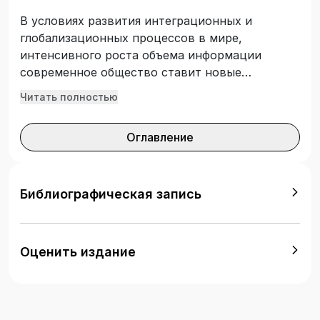
В условиях развития интеграционных и
глобализационных процессов в мире,
интенсивного роста объема информации
современное общество ставит новые
требования к системе образования вообще и
Читать полностью
педагогического образования, в частности.
Одним из таких требований является
Оглавление
формирование инновационной
образовательной среды в высших учебных
заведениях, переход к инновационному
педагогическому образованию.
Библиографическая запись
Оценить издание