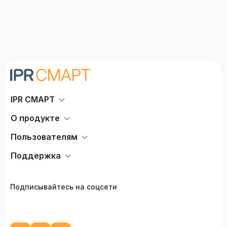
Соловьева И.Л., Чиркина Р.В.,
Магиярова З.М., Шевырева
Т.В., Джорджевич И.,
Лехтомяки Э., Хукканен С.,
Воронкова А.А., Казорина А.А.,
Семенова Л.М., Жиленко Н.М.,
Пантелеева Л.А., Речицкая
Е.Г., Кузьминова С.А.,
Зуробьян С.А., Долженкова
Л.А., Кортева А.М., Юдаева
IPR СМАРТ
И.В., Каташев И.А., Хохлова
О.С., Мафаняна А., Дедкова
О продукте
А.В., Григорьева О.Н.,
Шведова О.В., Борзых Ю.Н.,
Пользователям
Рыбкина А.Р., Карпухина О.А.,
Семенова Л.М., Соловей А.А.,
Поддержка
Гарева Т.А., Михайлова Л.А.,
Усачева Ю.Ю., Леонтьева А.Л.,
Смирнова А.Е., Мельникова
А.В., Тарабрина О.С.,
Подписывайтесь на соцсети
Данилова А.М., Подвальная
Е.В., Соловьева О.В.,
Лебединский Ю.И.,
Григорьева Н.П., Ежова Н.И.,