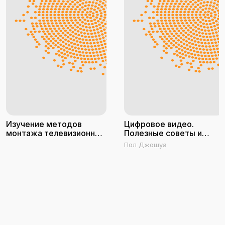
Изучение методов
Цифровое видео.
монтажа телевизионных
Полезные советы и
программ
готовые инструменты
Пол Джошуа
по видеосъемке,
монтажу и авторингу