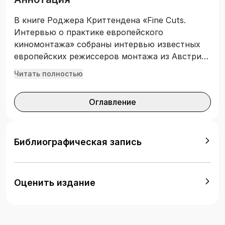
В книге Роджера Криттендена «Fine Cuts.
Интервью о практике европейского
киномонтажа» собраны интервью известных
европейских режиссеров монтажа из Австрии,
Бельгии, Финляндии, Португалии и России. В
Читать полностью
книге собраны все аспекты постпродакшена:
например, о звукомонтаже расскажет Ларри
Оглавление
Сайдер, основатель легендарной Школы звука,
а о специфике создания саундтрека –
обладатель «Оскара» Дарио Марианелли
(«Искупление»).
Библиографическая запись
Оценить издание