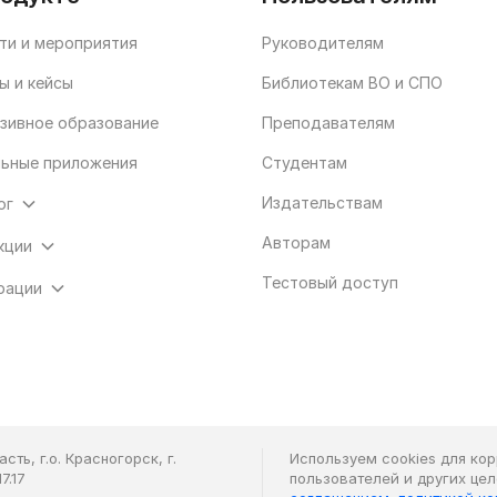
ти и мероприятия
Руководителям
ы и кейсы
Библиотекам ВО и СПО
зивное образование
Преподавателям
ьные приложения
Студентам
Издательствам
ог
Авторам
кции
Тестовый доступ
рации
ть, г.о. Красногорск, г.
Используем cookies для ко
7.17
пользователей и других це