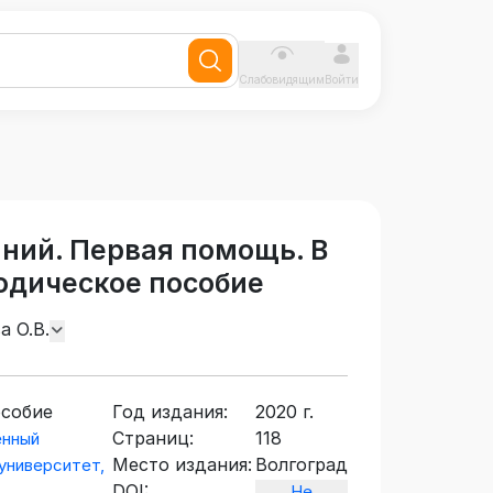
Слабовидящим
Войти
ний. Первая помощь. В
тодическое пособие
а О.В.
особие
Год издания:
2020 г.
Страниц:
118
енный
Место издания:
Волгоград
университет,
DOI:
Не