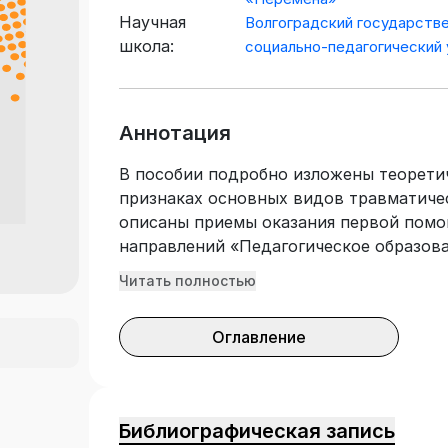
Научная
Волгоградский государств
школа:
социально-педагогический
Аннотация
В пособии подробно изложены теорети
признаках основных видов травматичес
описаны приемы оказания первой помо
направлений «Педагогическое образова
образование», «Специальное (дефектол
Читать полностью
профильных классов общеобразователь
вопросов анатомии и физиологии челов
Оглавление
подготовке к сдаче ЕГЭ, а также для п
школьного образования, повышающих 
профессиональную переподготовку, ра
экскурсионных организаций. Материал
Библиографическая запись
учителями при проведении элективных 