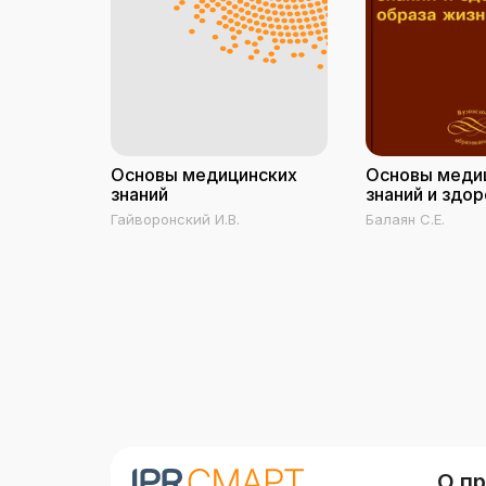
Основы медицинских
Основы меди
знаний
знаний и здо
образа жизни
Гайворонский И.В.
Балаян С.Е.
О п