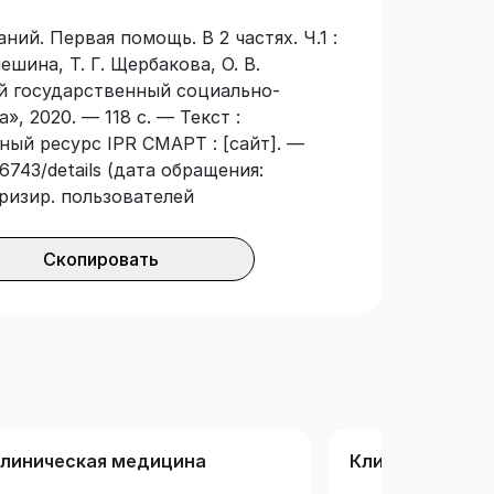
стве опорного конспекта лекций по
ий. Первая помощь. В 2 частях. Ч.1 :
ий».
шина, Т. Г. Щербакова, О. В.
ий государственный социально-
, 2020. — 118 с. — Текст :
ный ресурс IPR СМАРТ : [сайт]. —
6743/details (дата обращения:
оризир. пользователей
Скопировать
линическая медицина
Клиническая м