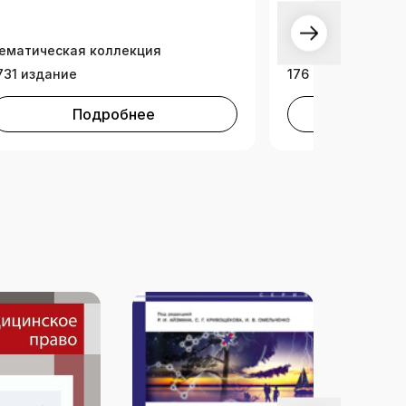
ематическая коллекция
СПО
731 издание
176 изданий
Подробнее
Под