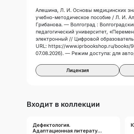
преподавателями высшей школы в каче
Алешина, Л. И. Основы медицинских знан
дисциплине «Основы медицинских знан
учебно-методическое пособие / Л. И. Але
Грибанова. — Волгоград : Волгоградск
педагогический университет, «Перемена»
электронный // Цифровой образователь
URL: https://www.iprbookshop.ru/books/9
07.08.2026). — Режим доступа: для авт
Лицензия
Входит в коллекции
Дефектология.
К
Адаптационная литература