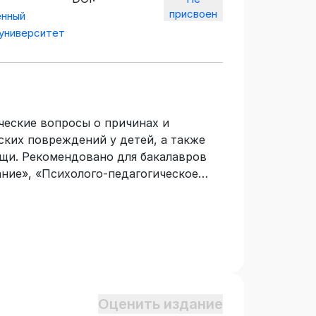
присвоен
енный
 университет
ческие вопросы о причинах и
ких повреждений у детей, а также
щи. Рекомендовано для бакалавров
ние», «Психолого-педагогическое
огическое) образование», учащихся
ных школ при углубленном изучении
ека; для абитуриентов при
едагогов системы дошкольного и
свою квалификацию или проходящих
ботников социальных служб и
ы пособия могут быть использованы
Оценить издание
курсов по биологии и