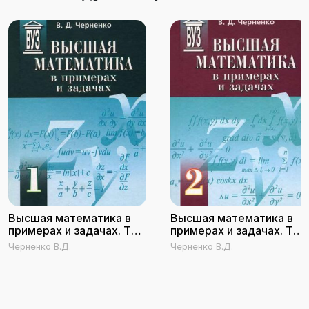
Высшая математика в
Высшая математика в
примерах и задачах. Том
примерах и задачах. Том
1
2
Черненко В.Д.
Черненко В.Д.