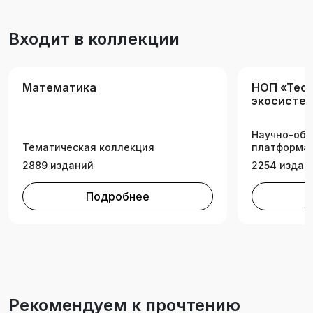
Входит в коллекции
Математика
НОП «Tech
экосистем
техническ
Научно-обр
Тематическая коллекция
платформа 
2889 изданий
2254 издан
Подробнее
Рекомендуем к прочтению