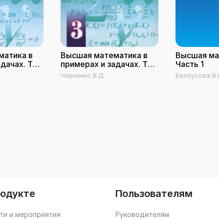
матика в
Высшая математика в
Высшая ма
адачах. Том
примерах и задачах. Том
Часть 1
3
Черненко В.Д.
Белоусова В.
Г.М., Михале
Ю.В., Шестако
родукте
Пользователям
ти и мероприятия
Руководителям