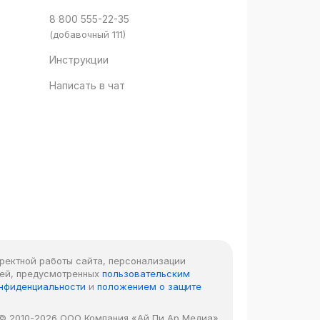
8 800 555-22-35
(добавочный 111)
Инструкции
Написать в чат
рректной работы сайта, персонализации
лей, предусмотренных
пользовательским
онфиденциальности
и
положением о защите
© 2010-2026 ООО Компания «Ай Пи Ар Медиа»