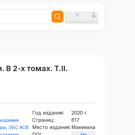
Слабовидящим
Войти
В 2-х томах. Т.II.
Год издания:
2020 г.
Страниц:
617
академия
Место издания:
Макеевка
уры, ЭБС АСВ
DOI:
академия
Не