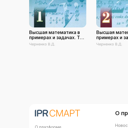
Высшая математика в
Высшая мате
примерах и задачах. Том
примерах и з
1
2
Черненко В.Д.
Черненко В.Д.
О п
Новос
О платформе