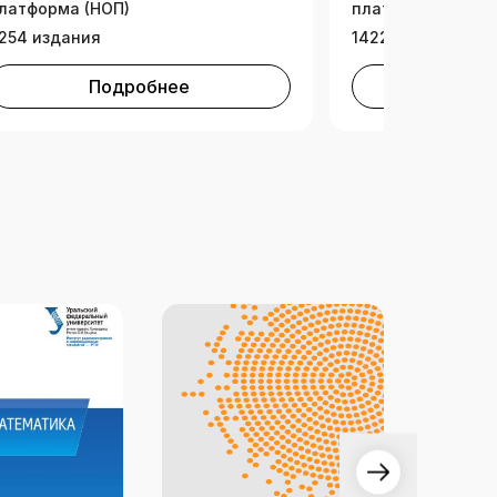
латформа (НОП)
платформа (НОП)
254 издания
14224 издания
Подробнее
Под