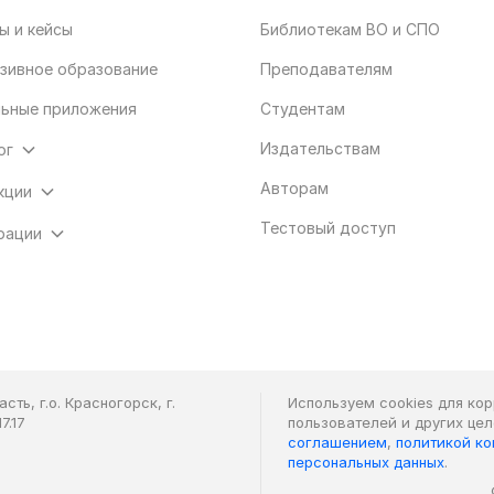
ы и кейсы
Библиотекам ВО и СПО
зивное образование
Преподавателям
ьные приложения
Студентам
Издательствам
ог
Авторам
кции
Тестовый доступ
рации
ть, г.о. Красногорск, г.
Используем cookies для ко
7.17
пользователей и других це
соглашением
,
политикой к
персональных данных
.