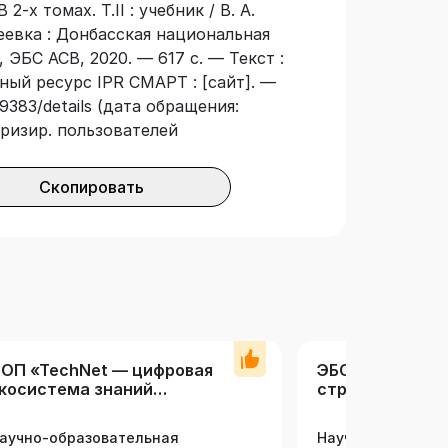
-х томах. Т.II : учебник / В. А.
акеевка : Донбасская национальная
ЭБС АСВ, 2020. — 617 с. — Текст :
ный ресурс IPR СМАРТ : [сайт]. —
9383/details (дата обращения:
оризир. пользователей
Скопировать
ОП «TechNet — цифровая
ЭБС Ассоциац
косистема знаний
строительных 
ехнических вузов» (вузы)
аучно-образовательная
Научно-образова