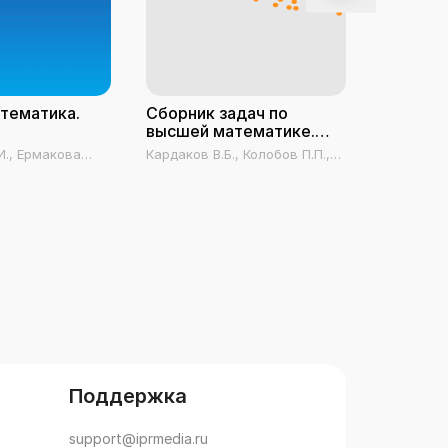
тематика.
Сборник задач по
Высшая 
высшей математике.
Алгебра
Часть 1
И., Ермакова
Кардаков В.Б., Колобов П.П.,
Новак Е.В.
ва М.М., Шапарь
Раменский А.М.
Новак И.В.
ва И.А.
Поддержка
support@iprmedia.ru