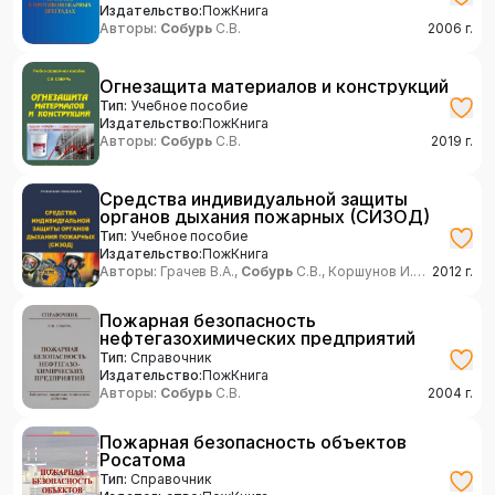
Издательство:
ПожКнига
Авторы:
Собурь
С.В.
2006
г.
Огнезащита материалов и конструкций
Тип:
Учебное пособие
Издательство:
ПожКнига
Авторы:
Собурь
С.В.
2019
г.
Средства индивидуальной защиты
органов дыхания пожарных (СИЗОД)
Тип:
Учебное пособие
Издательство:
ПожКнига
Авторы:
Грачев В.А.,
Собурь
С.В., Коршунов И.В.,
2012
г.
Маликов И.А.
Пожарная безопасность
нефтегазохимических предприятий
Тип:
Справочник
Издательство:
ПожКнига
Авторы:
Собурь
С.В.
2004
г.
Пожарная безопасность объектов
Росатома
Тип:
Справочник