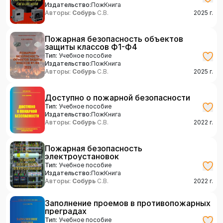
Издательство:
ПожКнига
Авторы:
Собурь
С.В.
2025
г.
Пожарная безопасность объектов
защиты классов Ф1-Ф4
Тип:
Учебное пособие
Издательство:
ПожКнига
Авторы:
Собурь
С.В.
2025
г.
Доступно о пожарной безопасности
Тип:
Учебное пособие
Издательство:
ПожКнига
Авторы:
Собурь
С.В.
2022
г.
Пожарная безопасность
электроустановок
Тип:
Учебное пособие
Издательство:
ПожКнига
Авторы:
Собурь
С.В.
2022
г.
Заполнение проемов в противопожарных
преградах
Тип:
Учебное пособие