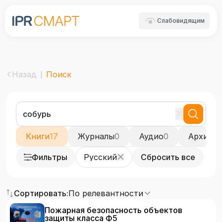
Слабовидящим
Назад
Поиск
Книги
17
Журналы
0
Аудио
0
Архивы
Фильтры
Русский
Сбросить все
Сортировать:
По релевантности
Пожарная безопасность объектов
защиты класса Ф5