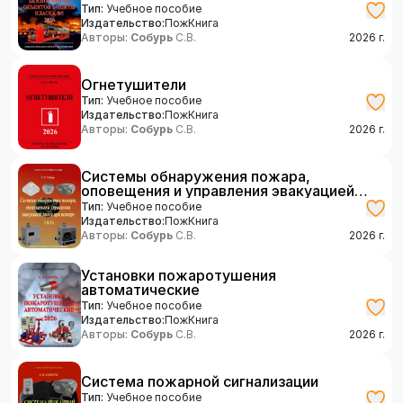
Тип:
Учебное пособие
Издательство:
ПожКнига
Авторы:
Собурь
С.В.
2026
г.
Огнетушители
Тип:
Учебное пособие
Издательство:
ПожКнига
Авторы:
Собурь
С.В.
2026
г.
Системы обнаружения пожара,
оповещения и управления эвакуацией
людей при пожаре
Тип:
Учебное пособие
Издательство:
ПожКнига
Авторы:
Собурь
С.В.
2026
г.
Установки пожаротушения
автоматические
Тип:
Учебное пособие
Издательство:
ПожКнига
Авторы:
Собурь
С.В.
2026
г.
Система пожарной сигнализации
Тип:
Учебное пособие