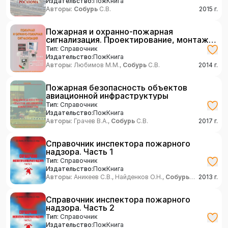
Издательство:
ПожКнига
Авторы:
Собурь
С.В.
2015
г.
Пожарная и охранно-пожарная
сигнализация. Проектирование, монтаж,
эксплуатация и обслуживание
Тип:
Справочник
Издательство:
ПожКнига
Авторы:
Любимов М.М.,
Собурь
С.В.
2014
г.
Пожарная безопасность объектов
авиационной инфраструктуры
Тип:
Справочник
Издательство:
ПожКнига
Авторы:
Грачев В.А.,
Собурь
С.В.
2017
г.
Справочник инспектора пожарного
надзора. Часть 1
Тип:
Справочник
Издательство:
ПожКнига
Авторы:
Аникеев С.В., Найденков О.Н.,
Собурь
2013
г.
С.В.
Справочник инспектора пожарного
надзора. Часть 2
Тип:
Справочник
Издательство:
ПожКнига